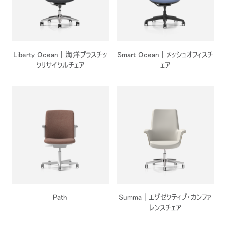
サインイン
アカウント作成
Dialo
Box
登録
あなたの場所を選択してください
Liberty Ocean | 海洋プラスチッ
Smart Ocean | メッシュオフィスチ
クリサイクルチェア
ェア
リファレンスコード
サインイン
SIGN IN WITH SSO
入力
パスワードを忘れた
Select
Region
Path
Summa | エグゼクティブ・カンファ
レンスチェア