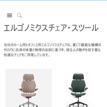
Open
Navigation
Click
Menu
to
エルゴノミクスチェア・スツール
サインインまたは登録
Search
プロダクト
当社のホーム用とオフィス用エルゴノミクスチェアは、重くて複雑な機構の
エルゴノミクス
代わりに自身の体重と物理の法則に基づき、座る人の動きを促す最も
快適なチェアをご用意しています。
リソース
当社について
お問い合わせ先
Partners
サポート
ショールームを探す