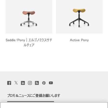
Saddle/Pony | エルゴノミクスサド
Active Pony
ルチェア
Twitter
Facebook
LinkedIn
Instagram
Humanscale
Pinterst
YouTube
(opens
(opens
(opens
(opens
Blog
(opens
(opens
new
new
new
new
(opens
new
new
window)
window)
window)
window)
new
window)
window)
プロモ＆ニュースにご登録お願いします
window)
Eメールで登録