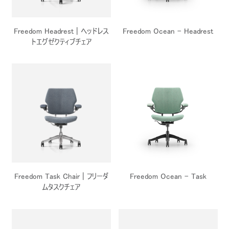
地域を変更
Opens
Opens
Opens
Opens
Opens
Opens
Opens
Freedom Headrest | ヘッドレス
Freedom Ocean - Headrest
to
to
to
to
to
to
to
トエグゼクティブチェア
Facebook
Twitter
Linkedin
Instagram
Humanscale
Pinterest
YouTube
Blog
Freedom Task Chair | フリーダ
Freedom Ocean - Task
ムタスクチェア