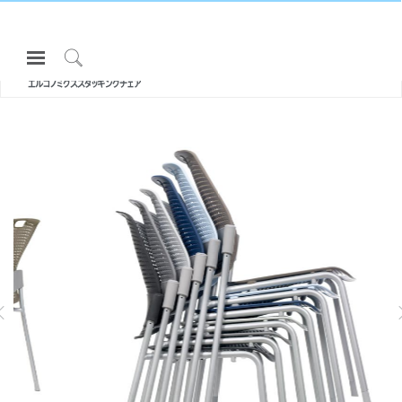
Open
All エルゴノミクスチェア・スツール
Navigation
CINTO |
Click
エルゴノミクススタッキングチェア
Menu
to
サインインまたは登録
Search
プロダクト
エルゴノミクス
リソース
当社について
ュチェア
SMART OCEAN
DIFFRIENT WORLD | メッシュワー
クチェア
お問い合わせ先
Partners
サポート
ショールームを探す