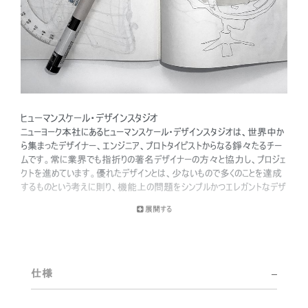
ヒューマンスケール・デザインスタジオ
ニューヨーク本社にあるヒューマンスケール・デザインスタジオは、世界中か
ら集まったデザイナー、エンジニア、プロトタイピストからなる錚々たるチー
ムです。常に業界でも指折りの著名デザイナーの方々と協力し、プロジェ
クトを進めています。優れたデザインとは、少ないもので多くのことを達成
するものという考えに則り、機能上の問題をシンプルかつエレガントなデザ
インで解決することに専心しています。また、ユーザーエクスペリエンスとユ
展開する
ーザーと製品との相互作用を常に念頭に置いて、エルゴノミクスに対して
総合的なアプローチを取っています。
ワークプレイスのトレンドの徹底的な研究と、ヒューマンスケールのエルゴノ
ミクス・コンサルタント・チームの緊密な協力に支えられたデザインチーム
仕様
は、イノベーションを生み出した数々の受賞の栄誉に輝いています。