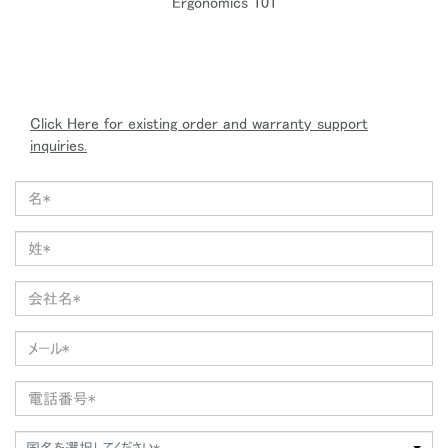
Ergonomics 101
Click Here for existing order and warranty support
inquiries.
国名を選択してください*