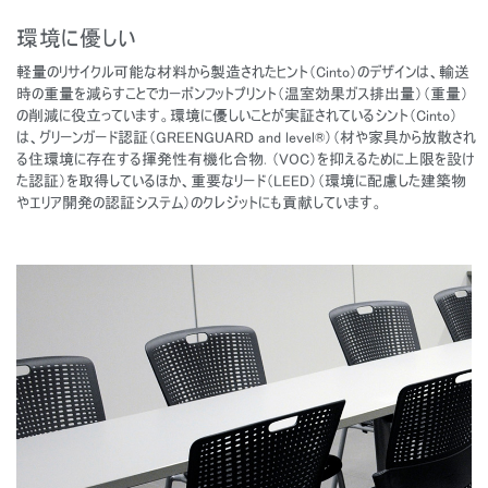
環境に優しい
軽量のリサイクル可能な材料から製造されたヒント（Cinto）のデザインは、輸送
時の重量を減らすことでカーボンフットプリント（温室効果ガス排出量）（重量）
の削減に役立っています。環境に優しいことが実証されているシント（Cinto）
は、グリーンガード認証（GREENGUARD and level®）（材や家具から放散され
る住環境に存在する揮発性有機化合物. （VOC）を抑えるために上限を設け
た認証）を取得しているほか、重要なリード（LEED）（環境に配慮した建築物
やエリア開発の認証システム）のクレジットにも貢献しています。