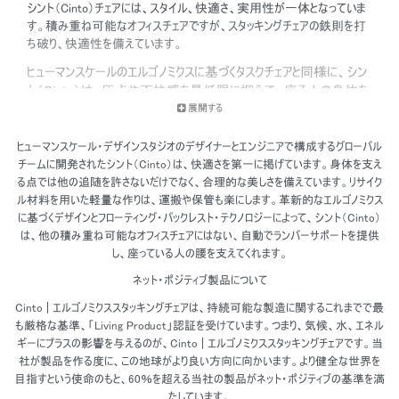
シント（Cinto）チェアには、スタイル、快適さ、実用性が一体となっていま
す。積み重ね可能なオフィスチェアですが、スタッキングチェアの鉄則を打
ち破り、快適性を備えています。
ヒューマンスケールのエルゴノミクスに基づくタスクチェアと同様に、シン
ト（Cinto）は、圧点や不快感を最低限に抑えて、座る人の身体を
支えるよう作られています。
展開する
ヒューマンスケール・デザインスタジオのデザイナーとエンジニアで構成するグローバル
チームに開発されたシント（Cinto）は、快適さを第一に掲げています。身体を支え
る点では他の追随を許さないだけでなく、合理的な美しさを備えています。リサイク
ル材料を用いた軽量な作りは、運搬や保管も楽にします。革新的なエルゴノミクス
に基づくデザインとフローティング・バックレスト・テクノロジーによって、シント（Cinto）
は、他の積み重ね可能なオフィスチェアにはない、自動でランバーサポートを提供
し、座っている人の腰を支えてくれます。
ネット・ポジティブ製品について
Cinto | エルゴノミクススタッキングチェアは、持続可能な製造に関するこれまでで最
も厳格な基準、「Living Product」認証を受けています。つまり、気候、水、エネル
ギーにプラスの影響を与えるのが、Cinto | エルゴノミクススタッキングチェアです。当
社が製品を作る度に、この地球がより良い方向に向かいます。より健全な世界を
目指すという使命のもと、60％を超える当社の製品がネット・ポジティブの基準を満
たしています。