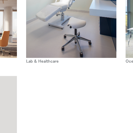
リファレンスコード
サインイン
IN WITH SSO
入力
ードを忘れた
Lab & Healthcare
Oc
ect
ion