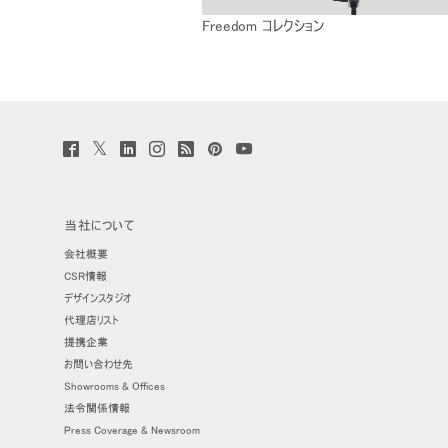
Freedom コレクション
Twitter
Facebook
LinkedIn
Instagram
Humanscale
Pinterst
YouTube
(opens
(opens
(opens
(opens
Blog
(opens
(opens
new
new
new
new
(opens
new
new
window)
window)
window)
window)
new
window)
window)
window)
当社について
会社概要
CSR情報
デザインスタジオ
代理店リスト
提携企業
お問い合わせ先
Showrooms & Offices
法令関係情報
Press Coverage & Newsroom