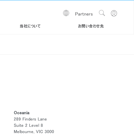
Show
Go
Partners
Regions
Search
to
Site
Profile
当社について
お問い合わせ先
Oceania
289 Finders Lane
Suite 2 Level 8
Melbourne, VIC 3000