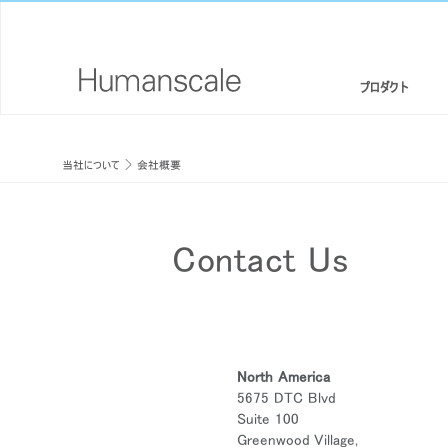
プロダクト
エルゴノミクスチェア・スツール
デザイナーツールキット
会社概要
当社について
会社概要
スタンディングデスク/ シットスタンド
ダウンロードライブラリー
CSR情報
モニターアームと統合されたドッキングステーション
見て、聞いて、知る（メディアライブラリー）
デザインスタジオ
Contact Us
キーボードシステム
PRICING GUIDES
ニュースルーム
LEDライト
代理店リスト
セパレーションパネル
提携企業
North America
5675 DTC Blvd
テクノロジーツール
GOVERNMENT & EDUCATION
Suite 100
Greenwood Village,