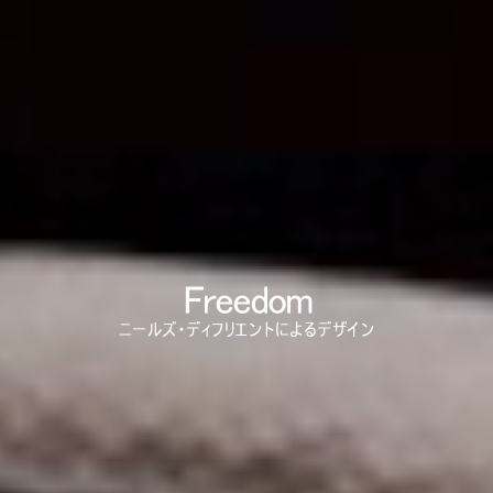
Close
サインイン
アカウント作成
Dialo
Box
登録
あなたの場所を選択してください
リファレンスコード
サインイン
SIGN IN WITH SSO
Freedom
入力
パスワードを忘れた
ニールズ・ディフリエントによるデザイン
Select
Region