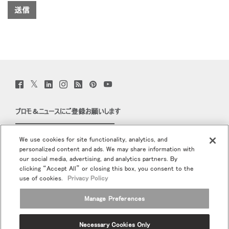
Twitter
Facebook
LinkedIn
Instagram
Humanscale
Pinterst
YouTube
(opens
(opens
(opens
(opens
Blog
(opens
(opens
new
new
new
new
(opens
new
new
window)
window)
window)
window)
new
window)
window)
プロモ＆ニュースにご登録お願いします
window)
Eメールで登録
We use cookies for site functionality, analytics, and
personalized content and ads. We may share information with
当社について
our social media, advertising, and analytics partners. By
clicking “Accept All” or closing this box, you consent to the
エルゴノミクス
use of cookies.
Privacy Policy
Manage Preferences
リソース
Necessary Cookies Only