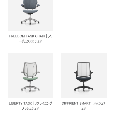
Close
サインイン
アカウント作成
Dialo
FREEDOM TASK CHAIR | フリ
Box
ーダムタスクチェア
登録
あなたの場所を選択してください
リファレンスコード
サインイン
SIGN IN WITH SSO
入力
パスワードを忘れた
Select
LIBERTY TASK | リクライニング
DIFFRIENT SMART | メッシュチ
Region
メッシュチェア
ェア