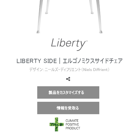
地域を変更
Opens
Opens
Opens
Opens
Opens
Opens
Opens
to
to
to
to
to
to
to
Facebook
Twitter
Linkedin
Instagram
Humanscale
Pinterest
YouTube
Blog
LIBERTY SIDE | エルゴノミクスサイドチェア
デザイン：ニールズ・ディフリエント（Niels Diffrient）
製品をカスタマイズする
情報を受取る