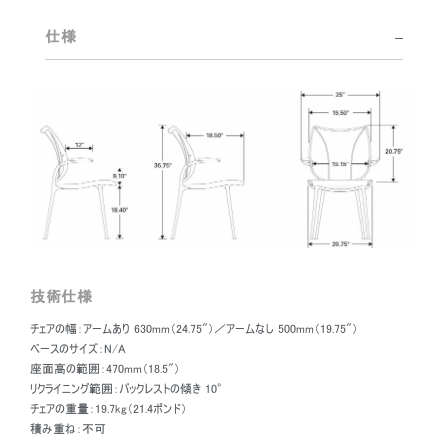
エーロ・サーリネン（Eero Saarinen）やマルコ・ザヌーゾ（Marco Zanuso）、
ヘンリー・ドレイファス（Henry Dreyfuss）と協力した初期作品から、ヒュー
仕様
マンスケールでの現在の作品まで、時代の先を行くディフリエントの才能は
広く認められています。ディフリエントが受けた表彰としては、例えば、スミ
ソニアン・クーパー・ヒューイット国立デザイン博物館（Smithsonian
Cooper-Hewitt, National Design Museum）の「2002年ナショナル・デザ
イン・アワード（2002 National Design Award）」や「1999年クライスラー・
デザイン・アワード（1999 Chrysler Design Award）」があげられます。近
年、ディフリエントは、自分のエネルギーをオフィス環境、とりわけチェアのデ
ザインに全力を注いできました。この分野でも、座面高の調整用空気圧
シリンダーから重量反応式自動リクライニングまで、数多くのブレークスル
ーを見出してきました。
技術仕様
チェアの幅：アームあり 630mm（24.75"）／アームなし 500mm（19.75"）
ベースのサイズ：N/A
座面高の範囲：470mm（18.5"）
リクライニング範囲：バックレストの傾き 10°
チェアの重量：19.7kg（21.4ポンド）
積み重ね：不可