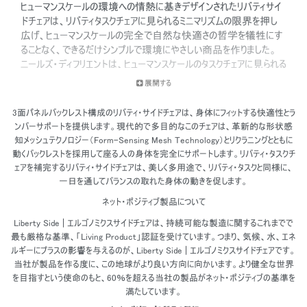
ヒューマンスケールの環境への情熱に基きデザインされたリバティサイ
ドチェアは、リバティタスクチェアに見られるミニマリズムの限界を押し
広げ、ヒューマンスケールの完全で自然な快適さの哲学を犠牲にす
ることなく、できるだけシンプルで環境にやさしい商品を作りました。
ニールズ・ディフリエントは、ヒューマンスケールのタスクチェアに見られる
のと同じ快適さを追求し、軽量でリサイクル可能な長持ちする素材
展開する
でリバティサイドチェアを開発しました。
3面パネルバックレスト構成のリバティ・サイドチェアは、身体にフィットする快適性とラ
ンバーサポートを提供します。現代的で多目的なこのチェアは、革新的な形状感
知メッシュテクノロジー（Form-Sensing Mesh Technology）とリクラニングとともに
動くバックレストを採用して座る人の身体を完全にサポートします。リバティ・タスクチ
ェアを補完するリバティ・サイドチェアは、美しく多用途で、リバティ・タスクと同様に、
一日を通してバランスの取れた身体の動きを促します。
ネット・ポジティブ製品について
Liberty Side | エルゴノミクスサイドチェアは、持続可能な製造に関するこれまでで
最も厳格な基準、「Living Product」認証を受けています。つまり、気候、水、エネ
ルギーにプラスの影響を与えるのが、Liberty Side | エルゴノミクスサイドチェアです。
当社が製品を作る度に、この地球がより良い方向に向かいます。より健全な世界
を目指すという使命のもと、60％を超える当社の製品がネット・ポジティブの基準を
満たしています。