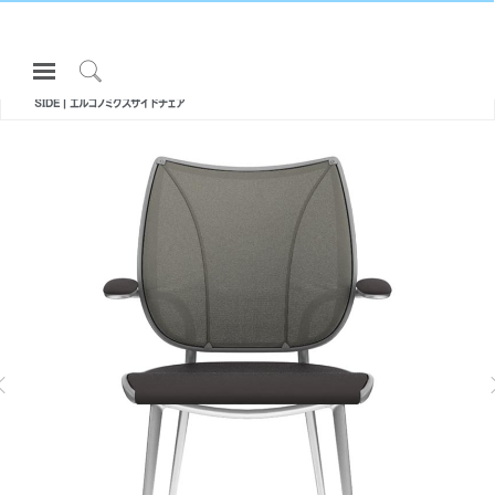
Open
All エルゴノミクスチェア・スツール
Navigation
LIBERTY
Click
SIDE | エルゴノミクスサイドチェア
Menu
to
サインインまたは登録
Search
プロダクト
エルゴノミクス
リソース
当社について
E
TREA | オフィスチェア・シェルチェア
DIFFRIENT OCCASIONAL | オフィ
LIB
ススタッキングチェア
お問い合わせ先
Partners
サポート
ショールームを探す