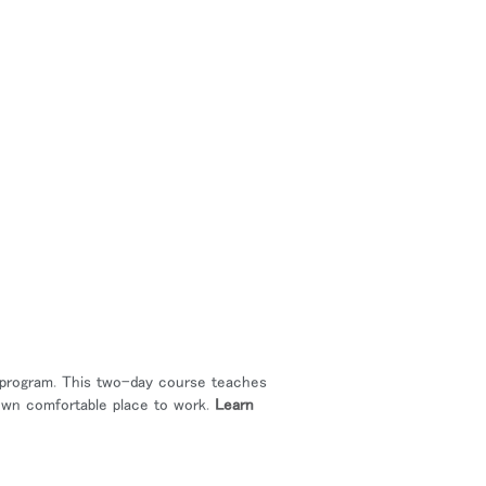
Close
Dialog
Box
 program. This two-day course teaches
own comfortable place to work.
Learn