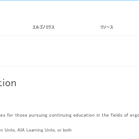
エルゴノミクス
リソース
tion
 for those pursuing continuing education in the fields of erg
n Units, AIA Learning Units, or both.