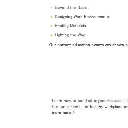
ケーブルホルダー
Beyond the Basics
エルゴノミクスツール
Designing Work Environments
Healthy Materials
LAB & HEALTHCARE
Lighting the Way
サイン
Our current education events are shown b
Learn how to conduct ergonomic assessme
SIGN 
the fundamentals of healthy workplace e
more here >
パスワ
Sel