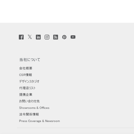
Reg
Twitter
Facebook
LinkedIn
Instagram
Humanscale
Pinterst
YouTube
(opens
(opens
(opens
(opens
Blog
(opens
(opens
new
new
new
new
(opens
new
new
window)
window)
window)
window)
new
window)
window)
window)
当社について
会社概要
CSR情報
デザインスタジオ
代理店リスト
提携企業
お問い合わせ先
Showrooms & Offices
法令関係情報
Press Coverage & Newsroom