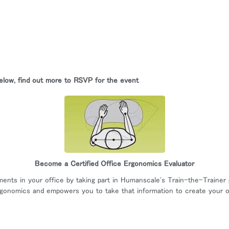
あなたの場所を選択してください
イン
アカウント作成
elow, find out more to RSVP for the event
登録
リファレンスコード
サインイン
Become a Certified Office Ergonomics Evaluator
nts in your office by taking part in Humanscale's Train-the-Trainer
IN WITH SSO
rgonomics and empowers you to take that information to create your 
入力
ードを忘れた
ect