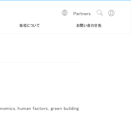
Show
Go
Partners
Regions
Search
to
Site
Profile
当社について
お問い合わせ先
onomics, human factors, green building