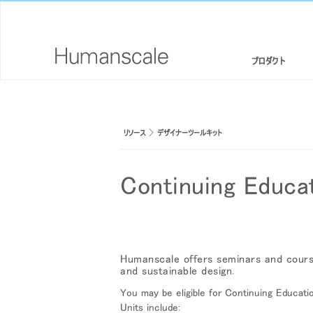
プロダクト
エルゴノミクスチェア・スツール
デザイナーツールキット
会社概要
リソース
デザイナーツールキット
スタンディングデスク/ シットスタンド
ダウンロードライブラリー
CSR情報
モニターアームと統合されたドッキングステーション
見て、聞いて、知る（メディアライブラリー）
デザインスタジオ
Continuing Educa
キーボードシステム
PRICING GUIDES
ニュースルーム
LEDライト
代理店リスト
Humanscale offers seminars and courses
セパレーションパネル
提携企業
and sustainable design.
テクノロジーツール
GOVERNMENT & EDUCATION
You may be eligible for Continuing Educatio
Units include: