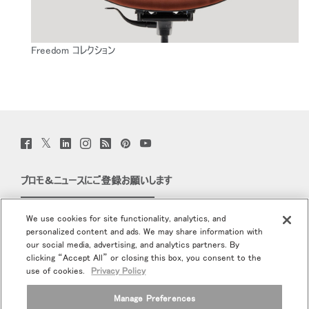
Freedom コレクション
Twitter
Facebook
LinkedIn
Instagram
Humanscale
Pinterst
YouTube
(opens
(opens
(opens
(opens
Blog
(opens
(opens
new
new
new
new
(opens
new
new
window)
window)
window)
window)
new
window)
window)
プロモ＆ニュースにご登録お願いします
window)
Eメールで登録
We use cookies for site functionality, analytics, and
personalized content and ads. We may share information with
当社について
our social media, advertising, and analytics partners. By
clicking “Accept All” or closing this box, you consent to the
エルゴノミクス
use of cookies.
Privacy Policy
Manage Preferences
リソース