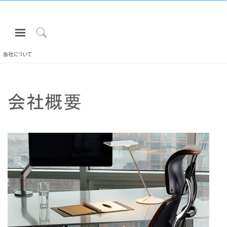
Open
Navigation
Click
Menu
to
当社について
サインインまたは登録
Search
プロダクト
会社概要
エルゴノミクス
リソース
当社について
お問い合わせ先
Partners
サポート
ショールームを探す