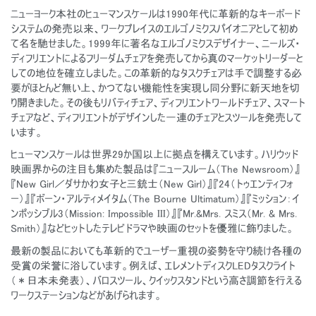
ニューヨーク本社のヒューマンスケールは1990年代に革新的なキーボード
システムの発売以来、ワークプレイスのエルゴノミクスパイオニアとして初め
て名を馳せました。1999年に著名なエルゴノミクスデザイナー、ニールズ・
ディフリエントによるフリーダムチェアを発売してから真のマーケットリーダーと
しての地位を確立しました。この革新的なタスクチェアは手で調整する必
要がほとんど無い上、かつてない機能性を実現し同分野に新天地を切
り開きました。その後もリバティチェア、ディフリエントワールドチェア、スマート
チェアなど、ディフリエントがデザインした一連のチェアとスツールを発売して
います。
ヒューマンスケールは世界29か国以上に拠点を構えています。ハリウッド
映画界からの注目も集めた製品は『ニュースルーム（The Newsroom）』
『New Girl／ダサかわ女子と三銃士（New Girl）』『24（トゥエンティフォ
ー）』『ボーン・アルティメイタム（The Bourne Ultimatum）』『ミッション：イ
ンポッシブル3（Mission: Impossible III）』『Mr.&Mrs. スミス（Mr. & Mrs.
Smith）』などヒットしたテレビドラマや映画のセットを優雅に飾りました。
最新の製品においても革新的でユーザー重視の姿勢を守り続け各種の
受賞の栄誉に浴しています。例えば、エレメントディスクLEDタスクライト
（＊日本未発表）、バロスツール、クイックスタンドという高さ調節を行える
ワークステーションなどがあげられます。