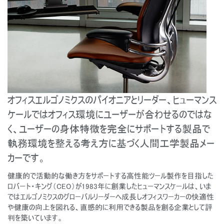
地域を変更
Opens
Opens
Opens
Opens
Opens
Opens
Opens
to
to
to
to
to
to
to
Facebook
Twitter
Linkedin
Instagram
Humanscale
Pinterest
YouTube
Blog
オフィスエルゴノミクスのパイオニアとリーダー、ヒューマンス
ケールではオフィス環境にユーザーが合わせるのではな
く、ユーザーの身体特徴を完全にサポートする製品で
執務環境を整える考え方に基づく人間工学製品メー
カーです。
健康的で活動的な働き方をサポートする高性能ツール製作を目指した
ロバート・キング（CEO）が1983年に創業したヒューマンスケールは、いま
ではエルゴノミクスのグローバルリーダーへ成長しオフィスワーカーの快適性
や健康の向上を図れる、直感的に利用できる製品を創る企業として評
判を築いています。