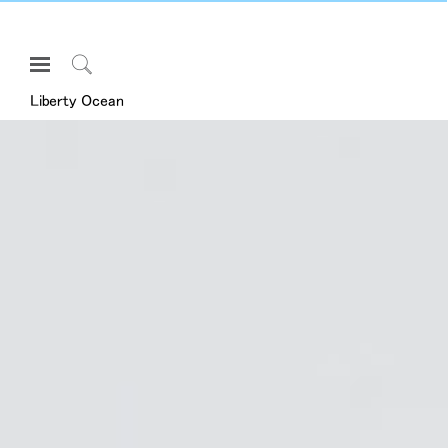
Open
Navigation
Click
Menu
Liberty Ocean
to
サインインまたは登録
Search
プロダクト
エルゴノミクス
リソース
当社について
お問い合わせ先
Partners
サポート
ショールームを探す