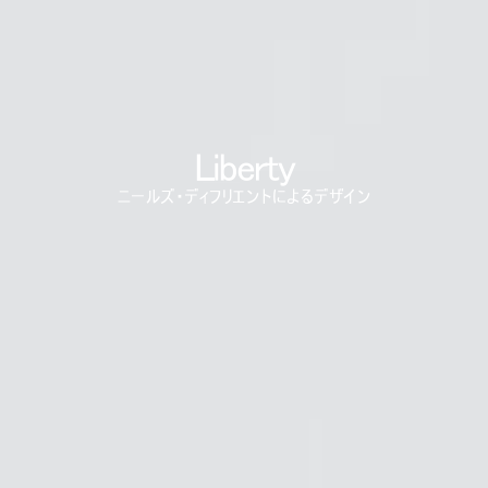
リファレンスコード
サインイン
SIGN IN WITH SSO
Liberty
入力
パスワードを忘れた
ニールズ・ディフリエントによるデザイン
Select
Region