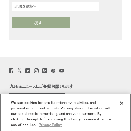
登録
地域を変更
あなたの場所を選択してください
Opens
Opens
Opens
Opens
Opens
Opens
Opens
to
to
to
to
to
to
to
リファレンスコード
Facebook
Twitter
Linkedin
Instagram
Humanscale
Pinterest
YouTube
サインイン
Blog
SIGN IN WITH SSO
入力
パスワードを忘れた
Select
Region
Twitter
Facebook
LinkedIn
Instagram
Humanscale
Pinterst
YouTube
(opens
(opens
(opens
(opens
Blog
(opens
(opens
new
new
new
new
(opens
new
new
window)
window)
window)
window)
new
window)
window)
プロモ＆ニュースにご登録お願いします
window)
Eメールで登録
We use cookies for site functionality, analytics, and
personalized content and ads. We may share information with
当社について
our social media, advertising, and analytics partners. By
clicking “Accept All” or closing this box, you consent to the
エルゴノミクス
use of cookies.
Privacy Policy