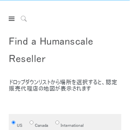
Open
Navigation
Click
Menu
to
サインインまたは登録
Search
Find a Humanscale
プロダクト
Reseller
エルゴノミクス
リソース
当社について
ドロップダウンリストから場所を選択すると、認定
お問い合わせ先
販売代理店の地図が表示されます
Partners
Close
サポート
サインイン
アカウント作成
Dialo
Box
ショールームを探す
US
Canada
International