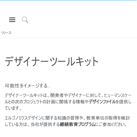
Open
Navigation
Click
Menu
to
リソース
サインインまたは登録
Search
プロダクト
デザイナーツールキット
エルゴノミクス
リソース
当社について
可能性をイメージする...
お問い合わせ先
デザイナーツールキットは、開発者やデザイナーに対して、ヒューマンスケー
ルとの次のプロジェクトの計画に関係する情報や
デザインファイル
を提供し
ています。
Partners
エルゴノミクスデザインに関する知識の習得や、教育単位の取得を検討
サポート
している方は、当社が提供する
継続教育プログラム
にご参加ください。.
ショールームを探す