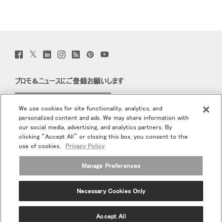
Twitter
Facebook
LinkedIn
Instagram
Humanscale
Pinterst
YouTube
(opens
(opens
(opens
(opens
Blog
(opens
(opens
new
new
new
new
(opens
new
new
window)
window)
window)
window)
new
window)
window)
プロモ＆ニュースにご登録お願いします
window)
Eメールで登録
We use cookies for site functionality, analytics, and
personalized content and ads. We may share information with
当社について
our social media, advertising, and analytics partners. By
clicking “Accept All” or closing this box, you consent to the
エルゴノミクス
use of cookies.
Privacy Policy
Manage Preferences
リソース
Necessary Cookies Only
Terms and Conditions
個人情報保護方針
登録解除
Ⓒ 2026 Humanscale. All Rights Reserved.
Accept All