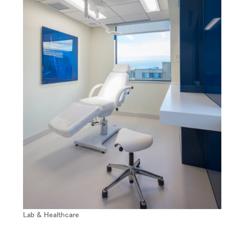
リファレンスコード
サインイン
SIGN IN WITH SSO
入力
パスワードを忘れた
Select
Region
Lab & Healthcare