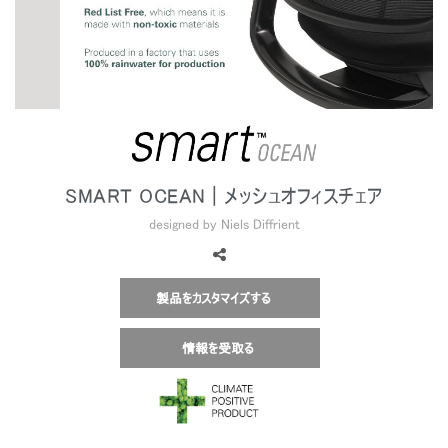
地域を変更
Opens
Opens
Opens
Opens
Opens
Opens
Opens
to
to
to
to
to
to
to
Facebook
Twitter
Linkedin
Instagram
Humanscale
Pinterest
YouTube
Blog
SMART OCEAN | メッシュオフィスチェア
designed by Niels Diffrient
製品をカスタマイズする
情報を受取る