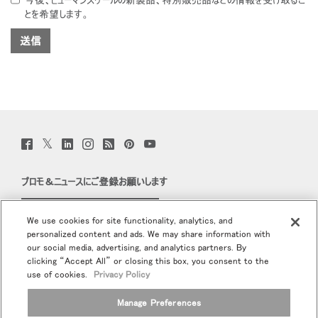
今後、ヒューマンスケールの新製品、特別販売品などの情報を受け取るこ
とを希望します。
Twitter
Facebook
LinkedIn
Instagram
Humanscale
Pinterst
YouTube
(opens
(opens
(opens
(opens
Blog
(opens
(opens
new
new
new
new
(opens
new
new
window)
window)
window)
window)
new
window)
window)
プロモ＆ニュースにご登録お願いします
window)
Eメールで登録
We use cookies for site functionality, analytics, and
personalized content and ads. We may share information with
当社について
our social media, advertising, and analytics partners. By
clicking “Accept All” or closing this box, you consent to the
エルゴノミクス
use of cookies.
Privacy Policy
Manage Preferences
リソース