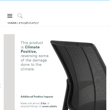
Open
All エルゴノミクスチェア・スツール
Navigation
SMART
Click
OCEAN | メッシュオフィスチェア
Menu
to
サインインまたは登録
Search
SK
プロダクト
エルゴノミクス
リソース
当社について
LIBERTY TASK | リクライニングメッ
DIFFRIENT SMART | メッシュチェア
シュチェア
お問い合わせ先
Partners
サポート
ショールームを探す