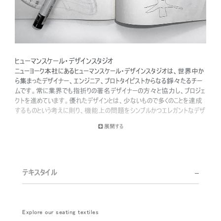
ヒューマンスケール・デザインスタジオ
ニューヨーク本社にあるヒューマンスケール・デザインスタジオは、世界中か
ら集まったデザイナー、エンジニア、プロトタイピストからなる錚々たるチー
ムです。常に業界でも指折りの著名デザイナーの方々と協力し、プロジェ
クトを進めています。優れたデザインとは、少ないもので多くのことを達成
するものという考えに則り、機能上の問題をシンプルかつエレガントなデザ
インで解決することに専心しています。また、ユーザーエクスペリエンスとユ
展開する
ーザーと製品との相互作用を常に念頭に置いて、エルゴノミクスに対して
総合的なアプローチを取っています。
ワークプレイスのトレンドの徹底的な研究と、ヒューマンスケールのエルゴノ
ミクス・コンサルタント・チームの緊密な協力に支えられたデザインチーム
テキスタイル
は、イノベーションを生み出した数々の受賞の栄誉に輝いています。
Explore our seating textiles