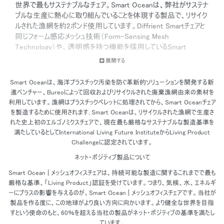
世界で最もサステナブルなチェア。Smart Oceanは、弊社がサステナ
ブルな生産に熱心に取り組んでいることを体現する製品で、リサイク
ルされた漁網を約2ポンド使用しています。Diffrient Smartチェアと
同じフォーム感応メッシュ技術（Form-Sensing Mesh
Technology）や、透明感を持つ機能を採用しているSmart
Oceanは、すべての人に使い心地の良さをすぐに感じていただけま
展開する
す。一人ひとりに合わせてカスタマイズされたチェアのようです。機能
性重視の美しさを備えたSmart Oceanは、どんな職場にも汎用的
Smart Oceanは、海洋プラスチック汚染を防ぐ革新的ソリューションを開発する新
にフィットし、時代を超えた美しさをかもしだします。
進ベンチャー、Bureoによって回収およびリサイクルされた廃棄漁網由来の素材を
利用しています。漁網はプラスチックペレットに処理されてから、Smart Oceanチェア
を製造するために使用されます｡Smart Oceanは、リサイクルされた漁網で生産さ
れた史上初のエルゴノミクスチェアで、現在最も厳格なサステナブルな製造基準を
満たしているとしてInternational Living Future InstituteからLiving Product
Challengeに認定されています。
ネット・ポジティブ製品について
Smart Ocean | メッシュオフィスチェアは、持続可能な製造に関するこれまでで最も
厳格な基準、「Living Product」認証を受けています。つまり、気候、水、エネルギ
ーにプラスの影響を与えるのが、Smart Ocean | メッシュオフィスチェアです。当社が
製品を作る度に、この地球がより良い方向に向かいます。より健全な世界を目指
すという使命のもと、60％を超える当社の製品がネット・ポジティブの基準を満たし
ています。