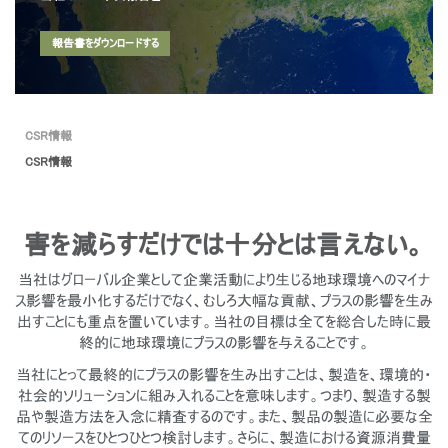
地域を変更
報告書をダウンロードする
Opens
Opens
Opens
Opens
Opens
Opens
Opens
to
to
to
to
to
to
to
Facebook
Twitter
Linkedin
Instagram
Humanscale
Pinterest
YouTube
Blog
CSR情報
CSR情報
害を減らすだけでは十分とは言えない。
当社はグローバル企業として企業活動により生じる地球環境へのマイナ
ス影響を最小化するだけでなく、むしろ大幅な貢献、プラスの影響を生み
出すことにも重点を置いています。当社の目標は全てを総合した時に最
終的に地球環境にプラスの影響を与えることです。
当社にとって最終的にプラスの影響を生み出すことは、製造を、環境的・
社会的ソリューションに組み入れることを意味します。つまり、製造する製
品や製造方法を入念に精査するのです。また、製品の製造に必要な全
てのリソースをひとつひとつ検討します。さらに、製造における資源消費量