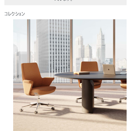
登録
あなたの場所を選択してください
コレクション
リファレンスコード
サインイン
SIGN IN WITH SSO
入力
パスワードを忘れた
Select
Region