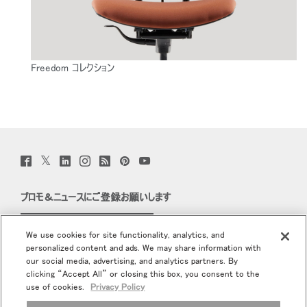
Freedom コレクション
Twitter
Facebook
LinkedIn
Instagram
Humanscale
Pinterst
YouTube
(opens
(opens
(opens
(opens
Blog
(opens
(opens
new
new
new
new
(opens
new
new
window)
window)
window)
window)
new
window)
window)
プロモ＆ニュースにご登録お願いします
window)
Eメールで登録
We use cookies for site functionality, analytics, and
personalized content and ads. We may share information with
当社について
our social media, advertising, and analytics partners. By
clicking “Accept All” or closing this box, you consent to the
エルゴノミクス
use of cookies.
Privacy Policy