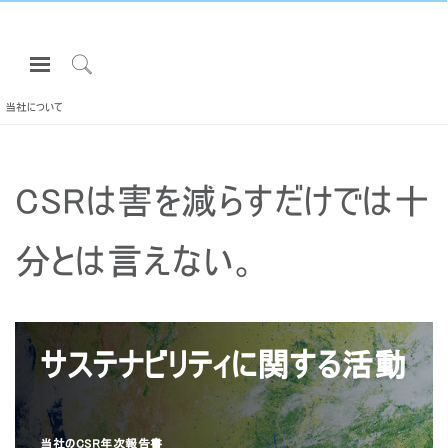
Open
Navigation
Click
Menu
to
当社について
サインインまたは登録
Search
プロダクト
CSRは害を減らすだけでは十
エルゴノミクス
リソース
分とは言えない。
当社について
お問い合わせ先
サステナビリティに関する活動
Partners
サポート
ショールームを探す
当社のCSR年次報告書