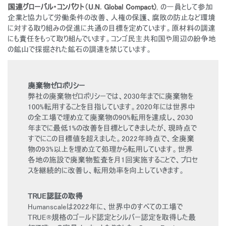
国連グローバル・コンパクト（U.N. Global Compact)
, の一員として参加
企業と協力して労働条件の改善、人権の保護、腐敗の防止など環境
に対する取り組みの促進に共通の目標を定めています。原材料の調達
にも責任をもって取り組んでいます。コンゴ民主共和国や周辺の紛争地
の鉱山で採掘された鉱石の調達を禁じています。
廃棄物ゼロポリシー
弊社の廃棄物ゼロポリシーでは、2030年までに廃棄物を
100%転用することを目指しています。2020年には世界中
の全工場で埋め立て廃棄物の90%転用を達成し、2030
年までに最低1%の改善を目標としてきましたが、現時点で
すでにこの目標値を超えました。2022年時点で、全廃棄
物の93%以上を埋め立て処理から転用しています。世界
各地の施設で廃棄物監査を月1回実施することで、プロセ
スを継続的に改善し、転用効率を向上していきます。
TRUE認証の取得
Humanscaleは2022年に、世界中のすべての工場で
TRUE®規格のゴールド認定とシルバー認定を取得した最