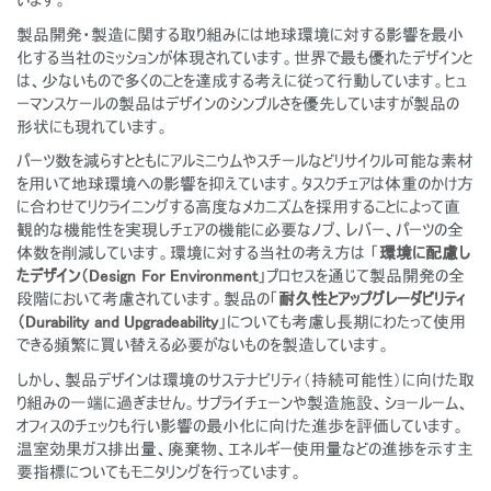
製品開発・製造に関する取り組みには地球環境に対する影響を最小
化する当社のミッションが体現されています。世界で最も優れたデザインと
は、少ないもので多くのことを達成する考えに従って行動しています。ヒュ
ーマンスケールの製品はデザインのシンプルさを優先していますが製品の
形状にも現れています。
パーツ数を減らすとともにアルミニウムやスチールなどリサイクル可能な素材
を用いて地球環境への影響を抑えています。タスクチェアは体重のかけ方
に合わせてリクライニングする高度なメカニズムを採用することによって直
観的な機能性を実現しチェアの機能に必要なノブ、レバー、パーツの全
体数を削減しています。環境に対する当社の考え方は 「
環境に配慮し
たデザイン（Design For Environment
」プロセスを通じて製品開発の全
段階において考慮されています。製品の「
耐久性とアップグレーダビリティ
（Durability and Upgradeability
」についても考慮し長期にわたって使用
できる頻繁に買い替える必要がないものを製造しています。
しかし、製品デザインは環境のサステナビリティ（持続可能性）に向けた取
り組みの一端に過ぎません。サプライチェーンや製造施設、ショールーム、
オフィスのチェックも行い影響の最小化に向けた進歩を評価しています。
温室効果ガス排出量、廃棄物、エネルギー使用量などの進捗を示す主
要指標についてもモニタリングを行っています。