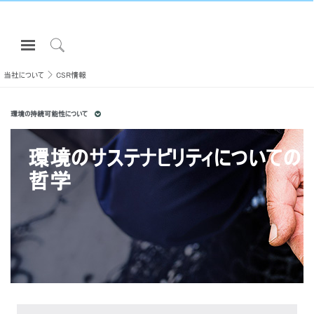
Open
Navigation
Click
Menu
to
当社について
CSR情報
サインインまたは登録
Search
環境の持続可能性について
プロダクト
エルゴノミクス
環境のサステナビリティについての
リソース
哲学
当社について
お問い合わせ先
Partners
サポート
ショールームを探す