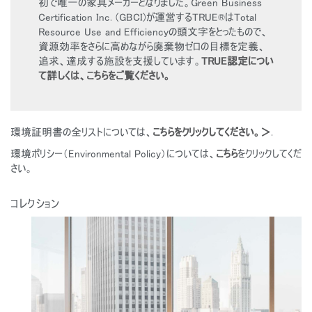
初で唯一の家具メーカーとなりました。Green Business
Certification Inc. (GBCI)が運営するTRUE®はTotal
Resource Use and Efficiencyの頭文字をとったもので、
資源効率をさらに高めながら廃棄物ゼロの目標を定義、
追求、達成する施設を支援しています。
TRUE認定につい
て詳しくは、こちらをご覧ください。
環境証明書の全リストについては、
こちらをクリックしてください。＞
.
環境ポリシー（Environmental Policy）については、
こちら
をクリックしてくだ
さい。
Close
コレクション
サインイン
アカウント作成
Dialo
Box
登録
あなたの場所を選択してください
リファレンスコード
サインイン