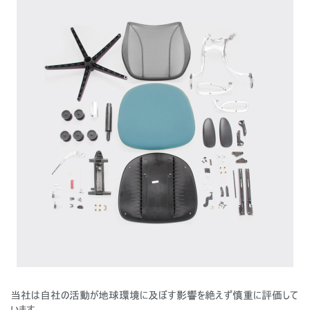
地域を変更
Opens
Opens
Opens
Opens
Opens
Opens
Opens
to
to
to
to
to
to
to
Facebook
Twitter
Linkedin
Instagram
Humanscale
Pinterest
YouTube
Blog
当社は自社の活動が地球環境に及ぼす影響を絶えず慎重に評価して
います。