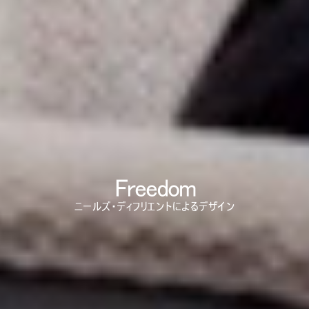
Close
サインイン
アカウント作成
Dialo
Box
登録
あなたの場所を選択してください
リファレンスコード
サインイン
SIGN IN WITH SSO
Freedom
入力
パスワードを忘れた
ニールズ・ディフリエントによるデザイン
Select
Region