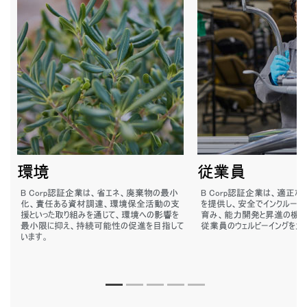
環境
従業員
B Corp認証企業は、省エネ、廃棄物の最小
B Corp認証企業は、適正
化、責任ある資材調達、環境保全活動の支
を提供し、安全でインクルー
援といった取り組みを通じて、環境への影響を
育み、能力開発と昇進の機会
最小限に抑え、持続可能性の促進を目指して
従業員のウェルビーイングを大
います。