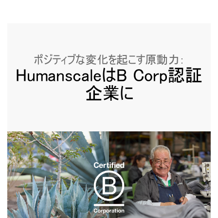
地域を変更
Opens
Opens
Opens
Opens
Opens
Opens
Opens
to
to
to
to
to
to
to
Facebook
Twitter
Linkedin
Instagram
Humanscale
Pinterest
YouTube
Blog
ポジティブな変化を起こす原動力：
HumanscaleはB Corp認証
企業に