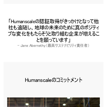
Humanscaleの認証取得がきっかけとなって他
社も追随し、地球の未来のために真のポジティ
ブな変化をもたらそうと取り組む企業が増えるこ
とを願っています
– Jane Abernethy（最高サステナビリティ責任者）
Close
Humanscaleのコミットメント
サインイン
アカウント作成
Dialo
Box
登録
あなたの場所を選択してください