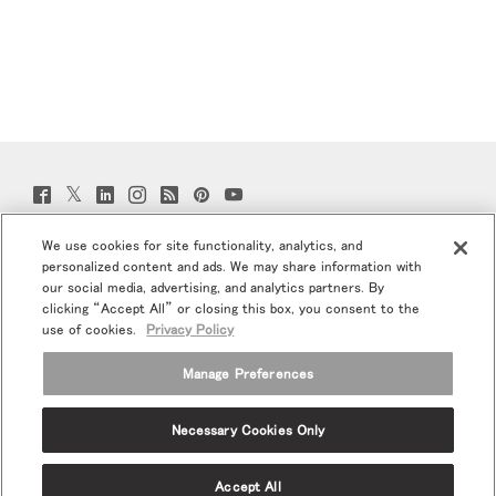
Twitter
Facebook
LinkedIn
Instagram
Humanscale
Pinterst
YouTube
(opens
(opens
(opens
(opens
Blog
(opens
(opens
new
new
new
new
(opens
new
new
window)
window)
window)
window)
new
window)
window)
We use cookies for site functionality, analytics, and
プロモ＆ニュースにご登録お願いします
window)
personalized content and ads. We may share information with
our social media, advertising, and analytics partners. By
Eメールで登録
clicking “Accept All” or closing this box, you consent to the
use of cookies.
Privacy Policy
当社について
Manage Preferences
エルゴノミクス
Necessary Cookies Only
リソース
Accept All