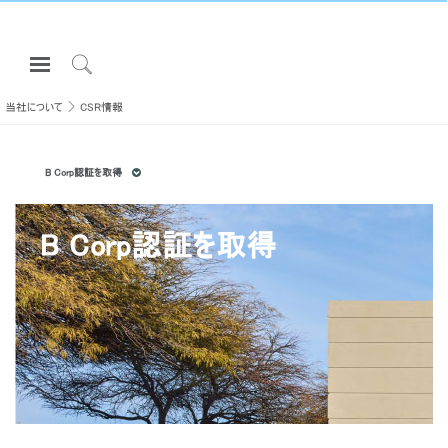
Open
Navigation
Click
Menu
to
当社について
CSR情報
サインインまたは登録
Search
プロダクト
B Corp認証を取得
エルゴノミクス
リソース
B Corp認証を取得
当社について
お問い合わせ先
Partners
サポート
ショールームを探す