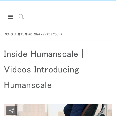
Open
Navigation
Click
Menu
to
サインインまたは登録
Search
リソース
見て、聞いて、知る（メディアライブラリー）
プロダクト
Inside Humanscale |
エルゴノミクス
リソース
Videos Introducing
当社について
お問い合わせ先
Humanscale
Partners
サポート
Close
ショールームを探す
サインイン
アカウント作成
Dialo