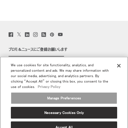
Twitter
Facebook
LinkedIn
Instagram
Humanscale
Pinterst
YouTube
(opens
(opens
(opens
(opens
Blog
(opens
(opens
new
new
new
new
(opens
new
new
window)
window)
window)
window)
new
window)
window)
プロモ＆ニュースにご登録お願いします
window)
Eメールで登録
We use cookies for site functionality, analytics, and
personalized content and ads. We may share information with
当社について
our social media, advertising, and analytics partners. By
clicking “Accept All” or closing this box, you consent to the
エルゴノミクス
use of cookies.
Privacy Policy
Manage Preferences
リソース
Necessary Cookies Only
Terms and Conditions
個人情報保護方針
登録解除
Ⓒ 2026 Humanscale. All Rights Reserved.
Accept All