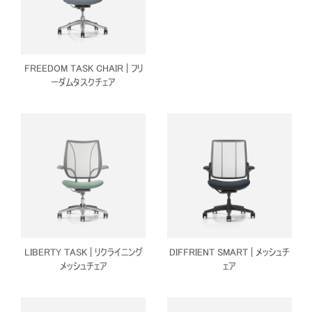
Close
FREEDOM TASK CHAIR | フリ
サインイン
アカウント作成
Dialo
ーダムタスクチェア
Box
登録
あなたの場所を選択してください
リファレンスコード
サインイン
SIGN IN WITH SSO
入力
パスワードを忘れた
LIBERTY TASK | リクライニング
DIFFRIENT SMART | メッシュチ
Select
メッシュチェア
ェア
Region