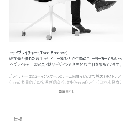
トッドブレイチャー（Todd Bracher）
現在最も優れた若手デザイナーのひとりで生粋のニューヨーカーであるトッ
ド・ブレイチャ―は家具・製品デザインで世界的な注目を集めています。
ブレイチャ―はヒューマンスケールとチームを組みひときわ魅力的なトレア
（Trea）多目的チェアと革新的なベッセル（Vessel）ライト（日本未発表）
を生み出しました。トレアは人間の身体が自然に行うリクライニングの動
展開する
作を模倣し手で調整する必要を無くしました。
プラット・インスティテュート（Pratt Institute ）を卒業したブレイチャ―はフ
ルブライトのデザイン・フェローシップを受給した後コペンハーゲンにあるデン
マークデザインスクール（Danmarks Designskole）でインテリアおよび家具
仕様
デザインの美術学修士号（MFA）を取得しています。2008年にはニューヨ
ーク国際現代家具見本市（New York’s International Contemporary