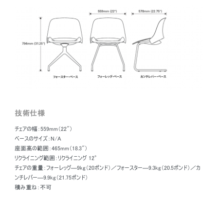
Furniture Fair）において年間最優秀新人デザイナー賞（New Designer
of the Year）に指名されました。ボーリグの年間最優秀国際デザイナー
賞（Bolig’s International Designer of the Year Award）に2度ノミネー
トされています。グローバルな経験も積んでおり英国ではトム・ディクソンの
デザインスタジオ（Tom Dixon's Design Studio）を率いフランスのデザイン
スクールl'ESADではデザイン学教授（Professor of Design）を務めスカン
ジナビアの高級ブランドジョージジェンセン（Georg Jensen）にはクリエーテ
ィブ・ディレクターとして務めました。
海外で10年間を過ごし、2007年にニューヨークに戻ったブレイチャ―はブ
ルックリンでトッド・ブレイチャ―・スタジオ（Todd Bracher Studio）を開業
しました。
技術仕様
チェアの幅：559mm（22"）
ベースのサイズ：N/A
座面高の範囲：465mm（18.3"）
リクライニング範囲：リクライニング 12°
チェアの重量：フォーレッグ―9kg（20ポンド）／フォースター―9.3kg（20.5ポンド）／カ
ンチレバー―9.9kg（21.75ポンド）
積み重ね：不可