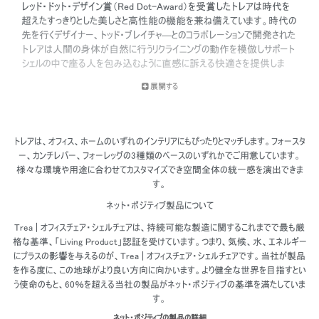
レッド・ドット・デザイン賞（Red Dot-Award）を受賞したトレアは時代を
超えたすっきりとした美しさと高性能の機能を兼ね備えています。時代の
先を行くデザイナー、トッド・ブレイチャ―とのコラボレーションで開発された
トレアは人間の身体が自然に行うリクライニングの動作を模倣しサポート
シェルの中で座る人を包み込むように直感に訴える快適さを提供しま
す。
展開する
トレアは、オフィス、ホームのいずれのインテリアにもぴったりとマッチします。フォースタ
ー、カンチレバー、フォーレッグの3種類のベースのいずれかでご用意しています。
様々な環境や用途に合わせてカスタマイズでき空間全体の統一感を演出できま
す。
ネット・ポジティブ製品について
Trea | オフィスチェア・シェルチェアは、持続可能な製造に関するこれまでで最も厳
格な基準、「Living Product」認証を受けています。つまり、気候、水、エネルギー
にプラスの影響を与えるのが、Trea | オフィスチェア・シェルチェアです。当社が製品
を作る度に、この地球がより良い方向に向かいます。より健全な世界を目指すとい
う使命のもと、60％を超える当社の製品がネット・ポジティブの基準を満たしていま
す。
ネット・ポジティブの製品の詳細