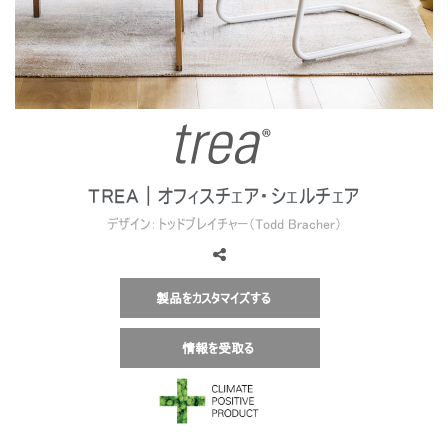
地域を変更
Opens
Opens
Opens
Opens
Opens
Opens
Opens
to
to
to
to
to
to
to
Facebook
Twitter
Linkedin
Instagram
Humanscale
Pinterest
YouTube
Blog
TREA | オフィスチェア・シェルチェア
デザイン：トッドブレイチャー（Todd Bracher）
製品をカスタマイズする
情報を受取る