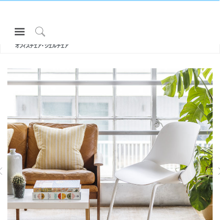
Open
All エルゴノミクスチェア・スツール
Navigation
TREA |
Click
オフィスチェア・シェルチェア
Menu
to
サインインまたは登録
Search
プロダクト
エルゴノミクス
リソース
当社について
ュチェア
SMART OCEAN
DIFFRIENT WORLD | メッシュワー
クチェア
お問い合わせ先
Partners
サポート
ショールームを探す