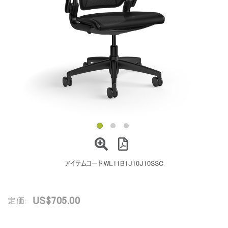
地域を変更
Opens
Opens
Opens
Opens
Opens
Opens
Opens
to
to
to
to
to
to
to
Facebook
Twitter
Linkedin
Instagram
Humanscale
Pinterest
YouTube
Blog
アイテムコード:
WL11B1J10J10SSC
US$705.00
定価: