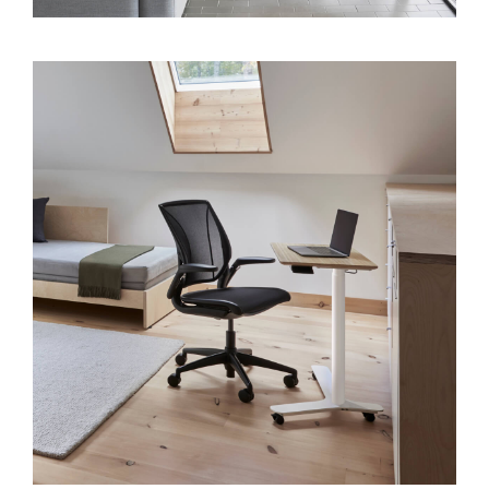
Close
サインイン
アカウント作成
Dialo
Box
登録
あなたの場所を選択してください
サインイン
SIGN IN WITH SSO
パスワードを忘れた
Select
Region