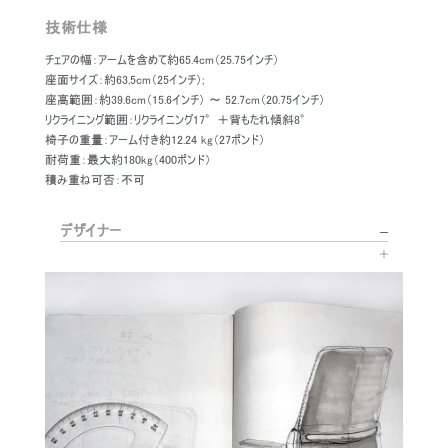
技術仕様
チェアの幅：アームを含めて約65.4cm（25.75インチ）
座面サイズ：約63,5cm（25インチ）;
座高範囲：約39.6cm（15.6インチ） ～ 52.7cm（20.75インチ）
リクライニング範囲：リクライニング17°＋背もたれ傾斜8°
椅子の重量：アーム付き約12.24 kg（27ポンド）
耐荷重：最大約180kg（400ポンド）
積み重ね可否：不可
デザイナー