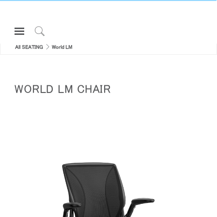
Open
Navigation
Click
Menu
All SEATING
World LM
to
サインインまたは登録
Search
プロダクト
WORLD LM CHAIR
エルゴノミクス
リソース
当社について
お問い合わせ先
Partners
サポート
ショールームを探す