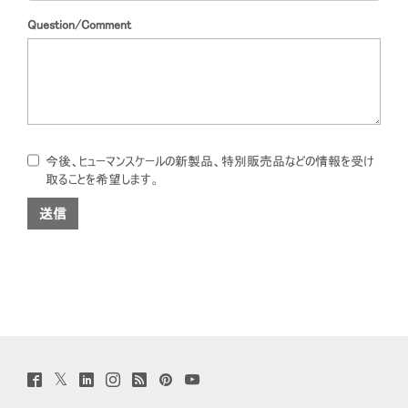
Question/Comment
今後、ヒューマンスケールの新製品、特別販売品などの情報を受け
取ることを希望します。
Twitter
Facebook
LinkedIn
Instagram
Humanscale
Pinterst
YouTube
(opens
(opens
(opens
(opens
Blog
(opens
(opens
new
new
new
new
(opens
new
new