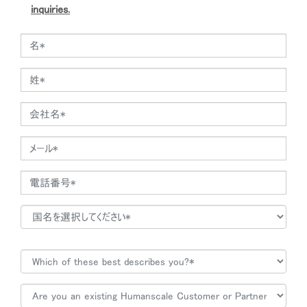
ルゴノミクス・コンサルタント・チームの緊密な協力に支えられたデザ
inquiries.
インチームは、イノベーションを生み出した数々の受賞の栄誉に輝い
ています。