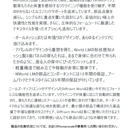
製背もたれと体重を感知するリクライニング機能を受け継ぎ、手間
のかからないエルゴノミックサポートを追求しています。部品点数を
減らし、シンプルさに重点を置いた設計により、妥協のない極上の
快適性と性能を実現。さらに、立体的なフォームシートに厳選した
テキスタイルを張ったオプションも追加しています。
• オールメッシュまたは布張りのデザインが、あらゆるインテリアに
溶け込みます。
• アパレルのデザインから着想を得た、World LMの形状感知メ
ッシュ製3面パネルの背もたれは、まるで身体に合わせて作られ
たかのように、座る人の背中にぴったりフィットします。
• 軽量構造で組み立てや移動が非常に簡単です。
• WWorld LMの部品とコンポーネントには12年間の保証、アー
ムパッドとテキスタイルには5年間の保証が付いています。
ニールズ・ディフリエントがデザインしたDiffrient Worldは使いやすさとエフォート
レスな機能性を追求しています。リクライニングが体重に応じて自動的に調整
され、背もたれに連結したアームレストが姿勢に合わせて動くため、オーダーメ
イドのように快適な座り心地を実現します。最小限の部品で構成された高品
質で手頃な価格のタスクチェア、Diffrient Worldは長くご愛用いただけるよう
に設計されており、10年間使い込んでも新品と同じような外観を保てます。
製品の在庫状況については、 お近くのHumanscaleの事業所 にお問い合わせください。