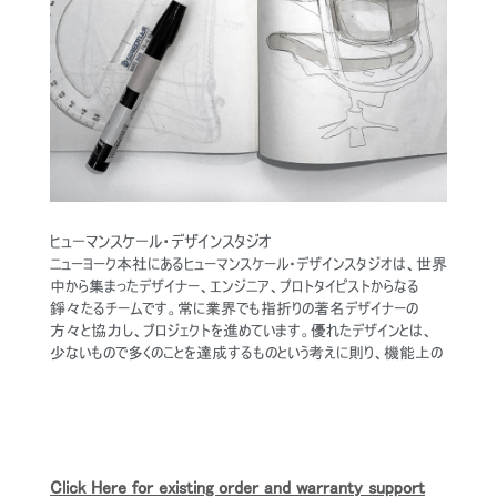
ヒューマンスケール・デザインスタジオ
ニューヨーク本社にあるヒューマンスケール・デザインスタジオは、世界
中から集まったデザイナー、エンジニア、プロトタイピストからなる
錚々たるチームです。常に業界でも指折りの著名デザイナーの
方々と協力し、プロジェクトを進めています。優れたデザインとは、
少ないもので多くのことを達成するものという考えに則り、機能上の
問題をシンプルかつエレガントなデザインで解決することに専心して
います。また、ユーザーエクスペリエンスとユーザーと製品との相互作
用を常に念頭に置いて、エルゴノミクスに対して総合的なアプロー
チを取っています。
ワークプレイスのトレンドの徹底的な研究と、ヒューマンスケールのエ
Click Here for existing order and warranty support