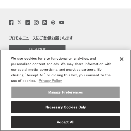
地域を変更
リファレンスコード
サインイン
Opens
Opens
Opens
Opens
Opens
Opens
Opens
SIGN IN WITH SSO
to
to
to
to
to
to
to
Twitter
Facebook
LinkedIn
Instagram
Humanscale
Pinterst
YouTube
(opens
(opens
(opens
(opens
Blog
(opens
(opens
Facebook
Twitter
Linkedin
Instagram
Humanscale
Pinterest
YouTube
new
new
new
new
(opens
new
new
Blog
入力
window)
パスワードを忘れた
window)
window)
window)
new
window)
window)
プロモ＆ニュースにご登録お願いします
window)
Select
Region
Eメールで登録
We use cookies for site functionality, analytics, and
当社について
personalized content and ads. We may share information with
our social media, advertising, and analytics partners. By
clicking “Accept All” or closing this box, you consent to the
エルゴノミクス
use of cookies.
Privacy Policy
リソース
Manage Preferences
Necessary Cookies Only
Terms and Conditions
個人情報保護方針
登録解除
Ⓒ 2026 Humanscale. All Rights Reserved.
Accept All