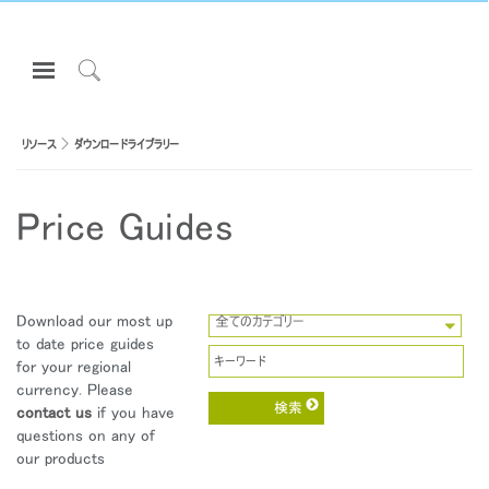
Open
Navigation
Click
Menu
to
サインインまたは登録
Search
リソース
ダウンロードライブラリー
プロダクト
Price Guides
エルゴノミクス
リソース
当社について
Download our most up
全てのカテゴリー
お問い合わせ先
Close
to date price guides
サインイン
アカウント作成
Dialo
for your regional
Box
currency. Please
Partners
contact us
if you have
登録
あなたの場所を選択してください
サポート
questions on any of
our products
ショールームを探す