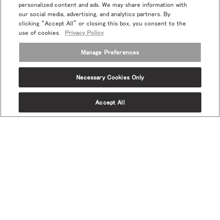
personalized content and ads. We may share information with
our social media, advertising, and analytics partners. By
clicking “Accept All” or closing this box, you consent to the
use of cookies.
Privacy Policy
Manage Preferences
Necessary Cookies Only
Twitter
Facebook
LinkedIn
Instagram
Humanscale
Pinterst
YouTube
Accept All
(opens
(opens
(opens
(opens
Blog
(opens
(opens
new
new
new
new
(opens
new
new
window)
window)
window)
window)
new
window)
window)
プロモ＆ニュースにご登録お願いします
window)
Eメールで登録
当社について
エルゴノミクス
リソース