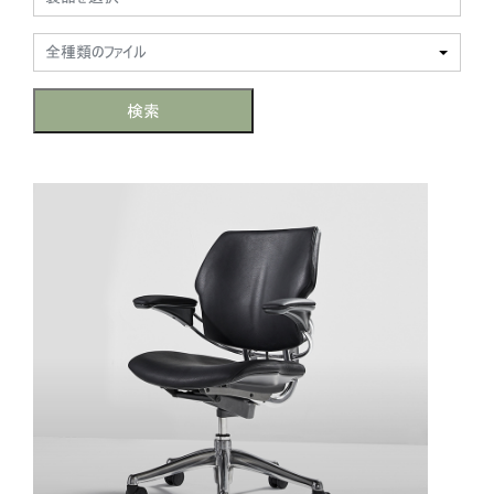
地域を変更
全種類のファイル
Opens
Opens
Opens
Opens
Opens
Opens
Opens
to
to
to
to
to
to
to
Facebook
Twitter
Linkedin
Instagram
Humanscale
Pinterest
YouTube
検索
Blog