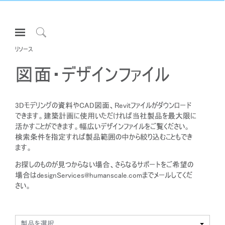
Open
Navigation
Click
Menu
リソース
to
サインインまたは登録
Search
図面・デザインファイル
プロダクト
エルゴノミクス
3Dモデリングの資料やCAD図面、Revitファイルがダウンロード
できます。建築計画に使用いただければ当社製品を最大限に
リソース
活かすことができます。幅広いデザインファイルをご覧ください。
当社について
検索条件を指定すれば製品範囲の中から絞り込むこともでき
ます。
お問い合わせ先
お探しのものが見つからない場合、さらなるサポートをご希望の
場合は
designServices@humanscale.com
までメールしてくだ
Partners
さい。
サポート
ショールームを探す
製品を選択