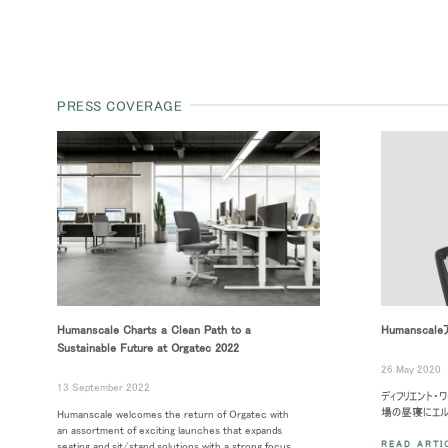
PRESS COVERAGE
Humanscale Charts a Clean Path to a
Humansca
Sustainable Future at Orgatec 2022
26 May 2020
13 September 2022
ディフリエント・
場の昼寝にエル
Humanscale welcomes the return of Orgatec with
an assortment of exciting launches that expands
READ ARTI
seating and sit/stand solutions with a strong focus