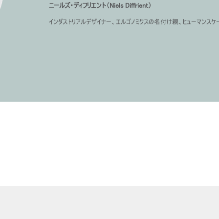
ニールズ・ディフリエント（Niels Diffrient）
インダストリアルデザイナー、エルゴノミクスの名付け親、ヒューマンスケ