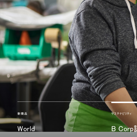
ケーブルホルダー
エルゴノミクスツール
LAB & HEALTHCARE
新商品
サステナビリティ
World
B Co