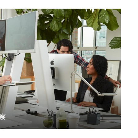
Dialog
Box
察