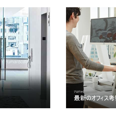
イン
アカウント作成
登録
リファレンスコード
サインイン
IN WITH SSO
入力
ードを忘れた
ect
ion
ブログから
最新のオフィス考