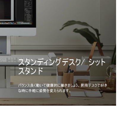
エルゴノミクスチェア・スツー
スタンディングデスク/ シット
モニターアームと統合された
ル
キーボードシステム
LEDライト
セパレーションパネル
テクノロジーツール
スタンド
ドッキングステーション
ケーブルホルダー
エルゴノミクスツール
重くて複雑な構造をなくして体重を物理的法則に従って活
人間工学に基づく健康的なワークステーションの構築には
長く愛されるデザインと最新のLED技術が特徴のタスクライ
ヒューマンスケールのセパレーションパねルとデスクディバイダ
IT機器を連結して一元管理するテクノロジーツールは健康
用しポジションを調整することで最高に快適な座り心地を実
バランス良く動いて健康的に働きましょう。昇降デスクで好き
高度な安定性と使いやすいモニターアームを自在に動かせ
不自然な前屈姿勢を防ぎ、正しい姿勢で快適にタイピング
ト。快適な明るさで目が疲れにくく、コストにも優しい省エネ
ーは設置が簡単で、高度にカスタマイズ可能で、あらゆるオ
的なワークプレイスの最新トレンドと快適な作業環境を融
ケーブルをまとめればワークスペースやデスク下は常にすっき
人間工学を活用しデスクもきれいに片付きワークプレイスの
現します。
な時に手軽に姿勢を変えられます。
るダイナミックなワークステーションを簡単に構築できます。
ができるキーボードシステムが不可欠です。
型です。
フィス環境に対応できるように設計されています。
合した設計でこれからのオフィスワーカーを支えます。
りと片付き思わぬ危険も防げます。
快適さを高めるワークツールをご用意しています。
Close