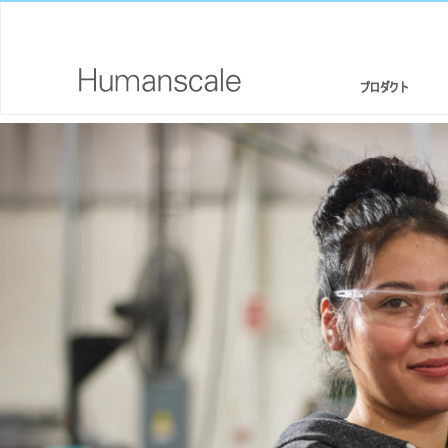
プロダクト
エルゴノミクスチェア・スツール
デザイナーツールキット
会社概要
スタンディングデスク/ シットスタンド
ダウンロードライブラリー
CSR情報
モニターアームと統合されたドッキングステーション
見て、聞いて、知る（メディアライブラリー）
デザインスタジオ
キーボードシステム
PRICING GUIDES
ニュースルーム
LEDライト
代理店リスト
セパレーションパネル
提携企業
テクノロジーツール
GOVERNMENT & EDUCATION