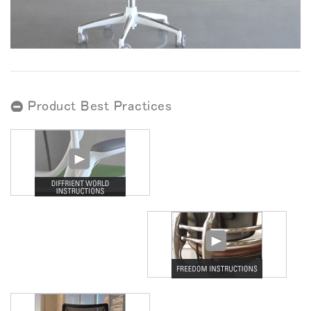
地域を変更
Opens
Opens
Opens
Opens
Opens
Opens
Opens
to
to
to
to
to
to
to
Facebook
Twitter
Linkedin
Instagram
Humanscale
Pinterest
YouTube
Blog
Product Best Practices
Close
サインイン
アカウント作成
Dialo
Box
登録
あなたの場所を選択してください
リファレンスコード
サインイン
SIGN IN WITH SSO
入力
パスワードを忘れた