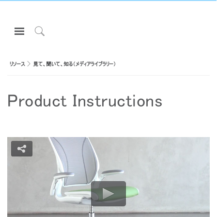
Open
Navigation
Click
Menu
to
サインインまたは登録
Search
リソース
見て、聞いて、知る（メディアライブラリー）
プロダクト
Product Instructions
エルゴノミクス
リソース
当社について
お問い合わせ先
Partners
サポート
ショールームを探す