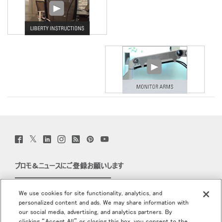
Select
Region
Twitter
Facebook
LinkedIn
Instagram
Humanscale
Pinterst
YouTube
(opens
(opens
(opens
(opens
Blog
(opens
(opens
new
new
new
new
(opens
new
new
window)
window)
window)
window)
new
window)
window)
プロモ＆ニュースにご登録お願いします
window)
Eメールで登録
We use cookies for site functionality, analytics, and
personalized content and ads. We may share information with
当社について
our social media, advertising, and analytics partners. By
clicking “Accept All” or closing this box, you consent to the