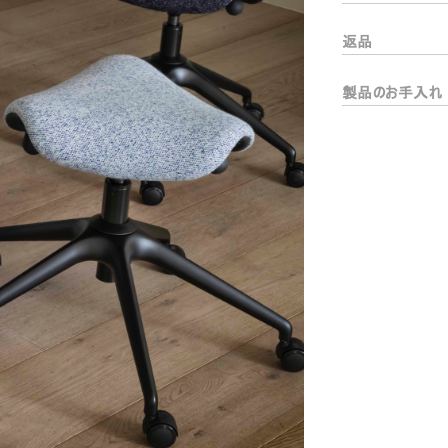
リファレンスコード
サインイン
返品
IN WITH SSO
製品のお手入れ
入力
ードを忘れた
ect
ion