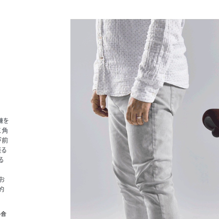
錬を
三角
が前
座る
る
お
的
い合