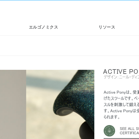
エルゴノミクス
リソース
ACTIVE P
デザイン：ニール・ディ
Active Ponyは
げたスツールです。
スルを刺激して鍛え
す。Active P
チェ
SMART OCEAN
DIFFRIENT WORLD | メッシュワー
られます。
クチェア
SEE ALL S
CERTIFIC