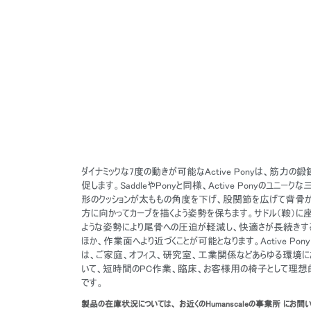
ダイナミックな7度の動きが可能なActive Ponyは、筋力の鍛
促します。SaddleやPonyと同様、Active Ponyのユニークな
形のクッションが太ももの角度を下げ、股関節を広げて背骨
方に向かってカーブを描くよう姿勢を保ちます。サドル（鞍）に
ような姿勢により尾骨への圧迫が軽減し、快適さが長続きす
ほか、作業面へより近づくことが可能となります。Active Pony
は、ご家庭、オフィス、研究室、工業関係などあらゆる環境に
いて、短時間のPC作業、臨床、お客様用の椅子として理想
です。
製品の在庫状況については、 お近くのHumanscaleの事業所 にお問