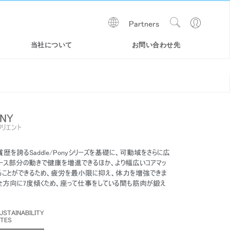
Show
Go
Partners
Regions
Search
to
Site
Profile
当社について
お問い合わせ先
ONY
フリエント
、受賞歴を誇るSaddle/Ponyシリーズを基礎に、可動域をさらに広
ベース部分の動きで健康を増進できるほか、より幅広いコアマッ
ることができるため、疲労を最小限に抑え、体力を増強できま
onyは全方向に7度傾くため、座って仕事をしている間も筋肉が鍛え
WORLD LM TASK チェア
LIBERTY OCEAN | 海洋プラスチ
SMART
ックリサイクルチェア
USTAINABILITY
ATES