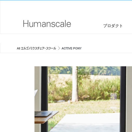
プロダクト
エルゴノミクスチェア・スツール
デザイナーツールキット
会社概要
All エルゴノミクスチェア・スツール
ACTIVE PONY
スタンディングデスク/ シットスタンド
ダウンロードライブラリー
CSR情報
 TASK
モニターアームと統合されたドッキングステーション
見て、聞いて、知る（メディアライブラリー）
デザインスタジオ
キーボードシステム
PRICING GUIDES
ニュースルーム
LEDライト
代理店リスト
LIBERTY TASK | リクライニングメ
DIFFRIENT SMART | メッシュ
セパレーションパネル
提携企業
ッシュチェア
ア
テクノロジーツール
GOVERNMENT & EDUCATION