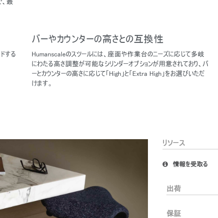
で、最
バーやカウンターの高さとの互換性
ードする
Humanscaleのスツールには、座面や作業台のニーズに応じて多岐
。
にわたる高さ調整が可能なシリンダーオプションが用意されており、バ
ーとカウンターの高さに応じて「High」と「Extra High」をお選びいただ
けます。
あなたの場所を選択してください
リソース
イン
アカウント作成
情報を受取る
登録
出荷
保証