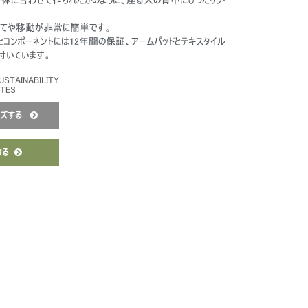
立てや移動が非常に簡単です。
の部品とコンポーネントには12年間の保証、アームパッドとテキスタイル
付いています。
USTAINABILITY
ATES
イズする
取る