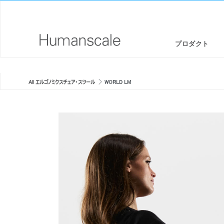
プロダクト
エルゴノミクスチェア・スツール
デザイナーツールキット
会社概要
All エルゴノミクスチェア・スツール
WORLD LM
スタンディングデスク/ シットスタンド
ダウンロードライブラリー
CSR情報
 TASK
モニターアームと統合されたドッキングステーション
見て、聞いて、知る（メディアライブラリー）
デザインスタジオ
キーボードシステム
PRICING GUIDES
ニュースルーム
LEDライト
代理店リスト
LIBERTY TASK | リクライニングメ
DIFFRIENT SMART | メッシュ
セパレーションパネル
提携企業
ッシュチェア
ア
テクノロジーツール
GOVERNMENT & EDUCATION