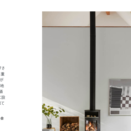
すさ
体重
トが
心地
価
うに設
保て
い合