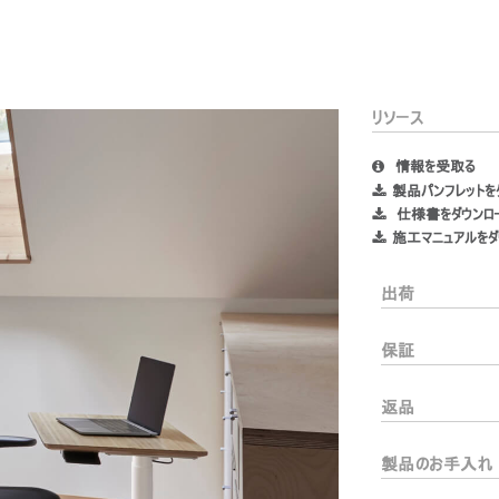
リソース
情報を受取る
製品パンフレットを
仕様書をダウンロ
施工マニュアルをダ
あなたの場所を選択してください
出荷
イン
アカウント作成
保証
返品
登録
製品のお手入れ