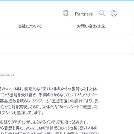
Show
Go
Partners
Regions
Search
to
Site
Profile
当社について
お問い合わせ先
xclusive
あるWorld LMは、画期的な3面パネルのメッシュ製背もたれと体
ニング機能を受け継ぎ、手間のかからないエルゴノミックサポー
。部品点数を減らし、シンプルさに重点を置いた設計により、妥
性と性能を実現。さらに、立体的なフォームシートに厳選した
WORLD LM TASK チェア
LIBERTY OCEAN | 海洋プラスチ
SMART
オプションも追加しています。
ックリサイクルチェア
たは布張りのデザインが、あらゆるインテリアに溶け込みます。
から着想を得た、World LMの形状感知メッシュ製3面パネルの
身体に合わせて作られたかのように、座る人の背中にぴったりフィ