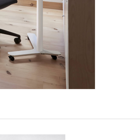
リファレンスコード
サインイン
IN WITH SSO
入力
ードを忘れた
ect
ion