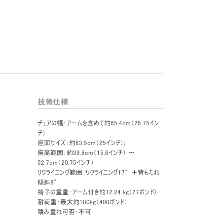
技術仕様
チェアの幅：アームを含めて約65.4cm（25.75イン
チ）
座面サイズ：約63,5cm（25インチ）;
座高範囲：約39.6cm（15.6インチ） ～
52.7cm（20.75インチ）
リクライニング範囲：リクライニング17°＋背もたれ
傾斜8°
椅子の重量：アーム付き約12.24 kg（27ポンド）
耐荷重：最大約180kg（400ポンド）
積み重ね可否：不可