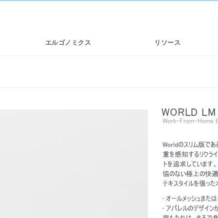
エルゴノミクス
リソース
WORLD LM
Work-From-Home E
Worldのスリム版で
重を感知するリクライ
トを追求しています
協のない極上の快適
チェ
SMART OCEAN
DIFFRIENT WORLD | メッシュワー
テキスタイルを張った
クチェア
• オールメッシュま
• アパレルのデザイン
背もたれは、まるで