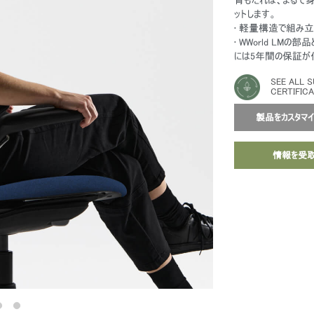
ットします。
• 軽量構造で組み
• WWorld LM
には5年間の保証が
SEE ALL S
CERTIFIC
製品をカスタマ
情報を受