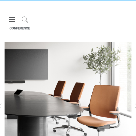
Open
All エルゴノミクスチェア・スツール
Navigation
SMART
Click
CONFERENCE
Menu
to
サインインまたは登録
Search
SK
プロダクト
エルゴノミクス
リソース
当社について
LIBERTY TASK | リクライニングメッ
DIFFRIENT SMART | メッシュチェア
シュチェア
お問い合わせ先
Partners
サポート
ショールームを探す