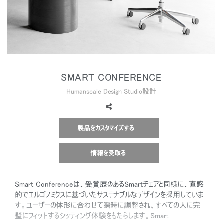
地域を変更
Opens
Opens
Opens
Opens
Opens
Opens
Opens
to
to
to
to
to
to
to
Facebook
Twitter
Linkedin
Instagram
Humanscale
Pinterest
YouTube
Blog
SMART CONFERENCE
Humanscale Design Studio設計
製品をカスタマイズする
情報を受取る
Smart Conferenceは、受賞歴のあるSmartチェアと同様に、直感
的でエルゴノミクスに基づいたサステナブルなデザインを採用していま
す。ユーザーの体形に合わせて瞬時に調整され、すべての人に完
璧にフィットするシッティング体験をもたらします。Smart