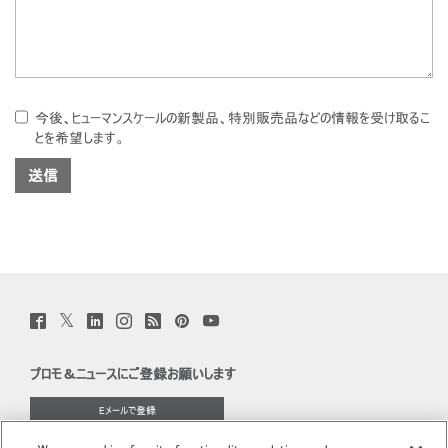
今後、ヒューマンスケールの新製品、特別販売品などの情報を受け取るこ
とを希望します。
Twitter
Facebook
LinkedIn
Instagram
Humanscale
Pinterst
YouTube
(opens
(opens
(opens
(opens
Blog
(opens
(opens
new
new
new
new
(opens
new
new
window)
window)
window)
window)
new
window)
window)
プロモ＆ニュースにご登録お願いします
window)
Eメールで登録