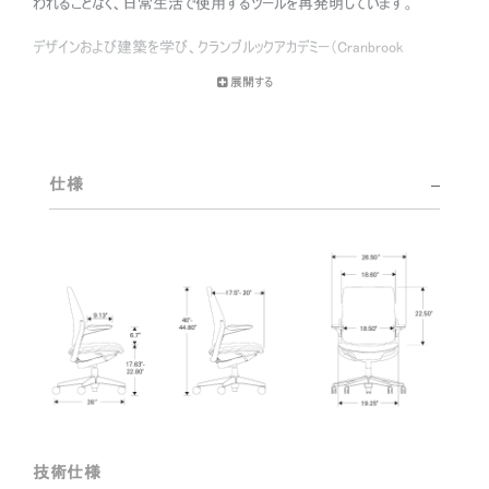
われることなく、日常生活で使用するツールを再発明しています。
デザインおよび建築を学び、クランブルックアカデミー（Cranbrook
Academy）の学位を持つディフリエントは、工学、建築、ヒューマンファクタ
展開する
ーに関する知識を、機能性が高く、時代を超えた美しさを湛えるデザイ
ンの創出に注ぎ込んでいます。
エーロ・サーリネン（Eero Saarinen）やマルコ・ザヌーゾ（Marco Zanuso）、
ヘンリー・ドレイファス（Henry Dreyfuss）と協力した初期作品から、ヒュー
仕様
マンスケールでの現在の作品まで、時代の先を行くディフリエントの才能は
広く認められています。ディフリエントが受けた表彰としては、例えば、スミ
ソニアン・クーパー・ヒューイット国立デザイン博物館（Smithsonian
Cooper-Hewitt, National Design Museum）の「2002年ナショナル・デザ
イン・アワード（2002 National Design Award）」や「1999年クライスラー・
デザイン・アワード（1999 Chrysler Design Award）」があげられます。近
年、ディフリエントは、自分のエネルギーをオフィス環境、とりわけチェアのデ
ザインに全力を注いできました。この分野でも、座面高の調整用空気圧
シリンダーから重量反応式自動リクライニングまで、数多くのブレークスル
ーを見出してきました。
技術仕様