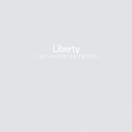
あなたの場所を選択してください
リファレンスコード
サインイン
SIGN IN WITH SSO
Liberty
入力
パスワードを忘れた
ニールズ・ディフリエントによるデザイン
Select
Region