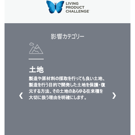
影響カテゴリー
土地
製造や原材料の採取を行っても良い土地、
製造を行う目的で開発した土地を保護・復
Close
元する方法、その土地のあらゆる在来種を
サインイン
アカウント作成
Dialo
❮
❯
大切に扱う理由を明確にします。
Box
登録
あなたの場所を選択してください
リファレンスコード
サインイン