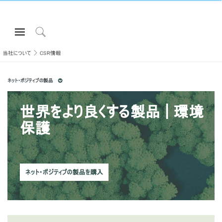
Open
Navigation
Click
Menu
to
当社について
CSR情報
サインインまたは登録
Search
ネット・ポジティブの製品
プロダクト
エルゴノミクス
世界をより良くする製品 | 環境
リソース
保護
当社について
お問い合わせ先
ネット・ポジティブの製品を購入
Partners
サポート
ショールームを探す