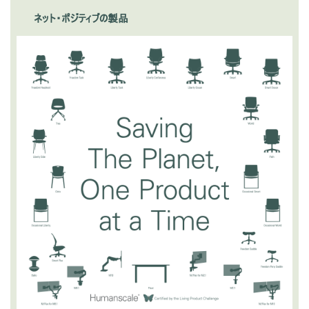
地域を変更
ネット・ポジティブの製品
Opens
Opens
Opens
Opens
Opens
Opens
Opens
to
to
to
to
to
to
to
Facebook
Twitter
Linkedin
Instagram
Humanscale
Pinterest
YouTube
Blog