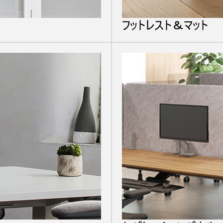
あなたの場所を選択してください
フットレスト＆マット
イン
アカウント作成
登録
リファレンスコード
サインイン
入力
IN WITH SSO
ードを忘れた
ect
ion