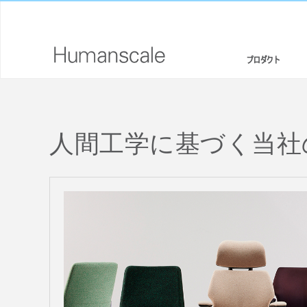
プロダクト
エルゴノミクスチェア・スツール
デザイナーツールキット
会社概要
人間工学に基づく当社
スタンディングデスク/ シットスタンド
ダウンロードライブラリー
CSR情報
モニターアームと統合されたドッキングステーション
見て、聞いて、知る（メディアライブラリー）
デザインスタジオ
キーボードシステム
PRICING GUIDES
ニュースルーム
LEDライト
代理店リスト
セパレーションパネル
提携企業
テクノロジーツール
GOVERNMENT & EDUCATION