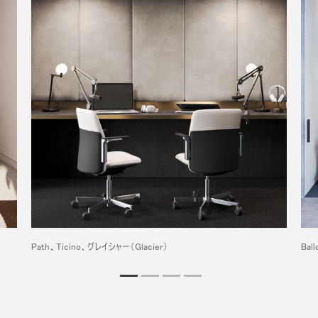
Path、Ticino、グレイシャー（Glacier）
Bal