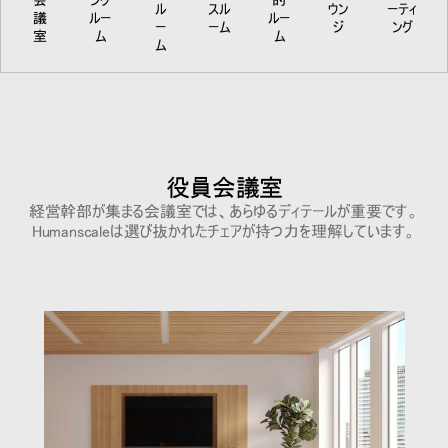
会
ング
的
ル
スル
ウン
ーティ
議
ルー
ルー
ー
ーム
ジ
ング
室
ム
ム
ム
役員会議室
経営幹部が集まる会議室では、あらゆるディテールが重要です。
Humanscaleは選び抜かれたチェアが持つ力を理解しています。