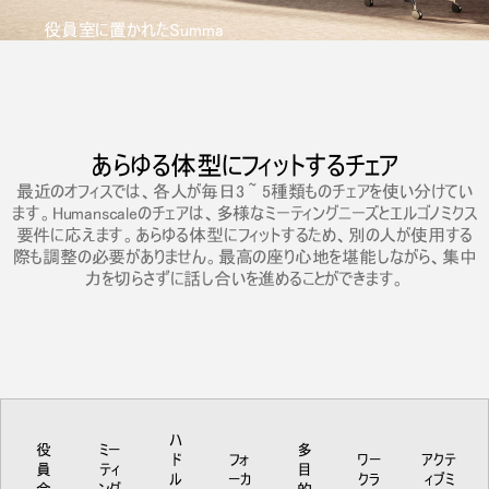
地域を変更
役員室に置かれたSumma
Opens
Opens
Opens
Opens
Opens
Opens
Opens
to
to
to
to
to
to
to
Facebook
Twitter
Linkedin
Instagram
Humanscale
Pinterest
YouTube
Blog
あらゆる体型にフィットするチェア
最近のオフィスでは、各人が毎日3 ~ 5種類ものチェアを使い分けてい
ます。Humanscaleのチェアは、多様なミーティングニーズとエルゴノミクス
要件に応えます。あらゆる体型にフィットするため、別の人が使用する
際も調整の必要がありません。最高の座り心地を堪能しながら、集中
力を切らさずに話し合いを進めることができます。
ハ
役
ミー
多
ド
フォ
ワー
アクテ
員
ティ
目
ル
ーカ
クラ
ィブミ