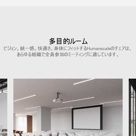
リファレンスコード
サインイン
SIGN IN WITH SSO
入力
パスワードを忘れた
多目的ルーム
Select
ビジョン。統一感。快適さ。身体にフィットするHumanscaleのチェアは、
Region
あらゆる組織で全員参加のミーティングに適しています。