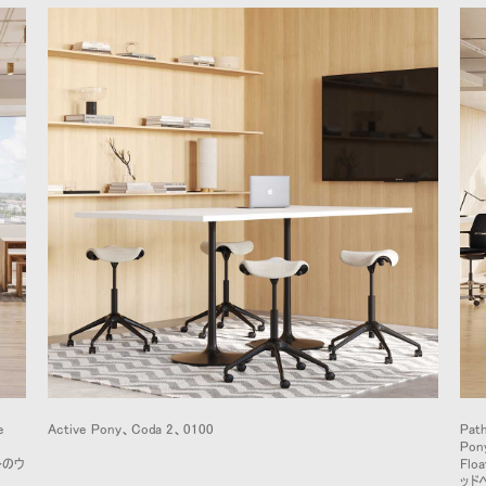
e
Active Pony、Coda 2、0100
Pat
Pon
トのウ
Flo
ッド