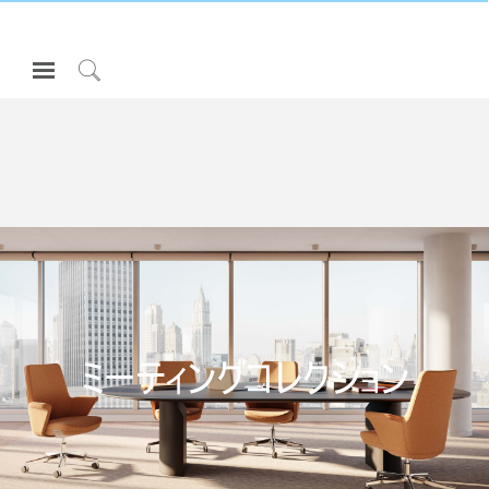
Open
Navigation
Click
Menu
to
サインインまたは登録
Search
プロダクト
エルゴノミクス
リソース
当社について
お問い合わせ先
ミーティングコレクション
Partners
サポート
ショールームを探す