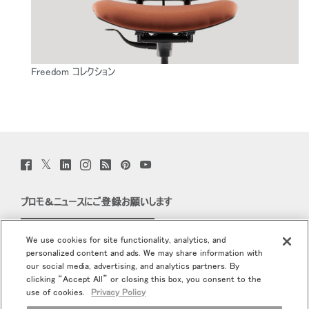
Freedom コレクション
Twitter
Facebook
LinkedIn
Instagram
Humanscale
Pinterst
YouTube
(opens
(opens
(opens
(opens
Blog
(opens
(opens
new
new
new
new
(opens
new
new
window)
window)
window)
window)
new
window)
window)
プロモ＆ニュースにご登録お願いします
window)
Eメールで登録
We use cookies for site functionality, analytics, and
personalized content and ads. We may share information with
当社について
our social media, advertising, and analytics partners. By
clicking “Accept All” or closing this box, you consent to the
エルゴノミクス
use of cookies.
Privacy Policy