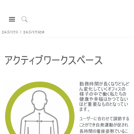
Open
Navigation
Click
Menu
to
エルゴノミクス
エルゴノミクスとは
サインインまたは登録
Search
プロダクト
アクティブワークスペース
エルゴノミクス
リソース
当社について
勤務時間が長くなりどんど
ん変化していくオフィスの
お問い合わせ先
様子の中で働く私たちの
健康や幸福はかつてない
ほど重要なものとなってい
ます。
Partners
サポート
ユーザーに合わせて調節する
ことができ自発運動が促され
ショールームを探す
長時間の着座姿勢でいるこ