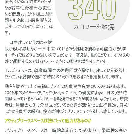
姿勢でいることは血行不良
から若年性脊椎円板変性
など健康および体調上の問
題を引き起こし悪影響を及
ぼすことが明らかになっていま
す。
一日中座っているのは不健
康かもしれませんが一日中立っているのも健康を損ねる可能性がありま
す。それではどうしたらよいのでしょうか？ 答えは、動くことです。オフィスの
外で運動するのではなくオフィス内での動きを増やすことです。
エルゴノミストは、就業時間中の休憩回数を増やし、座っている姿勢と
立っている姿勢で過ごす時間のバランスを取ることを推奨しています。
動きを増やすことで幸福にプラスとなり負傷や疲労のリスクを減らします。
2009年のメイヨー・クリニック（Mayo Clinic）の研究によると1日のうち2時
間は立っていると340カロリーを燃焼できることが明らかになりました。研究
者は1時間当たり15分間立っていると心身が活性化し血行促進、脊椎
にかかる負担の緩和、筋肉が伸びてリフレッシュできると示唆しています。
アクティブワークスペースは誰にとって魅力があるのか
アクティブワークスペースは一時的な流行ではありません。柔軟性の高い