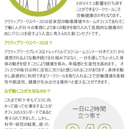
地域を変更
とのマイナス影響を打ち消す
ことができるワークツールこそ
労働健康のカギとなります。
Opens
Opens
Opens
Opens
Opens
Opens
Opens
to
to
to
to
to
to
to
アクティブワークスペースとは従来型の職場環境やホームオフィスであれそこ
Facebook
Twitter
Linkedin
Instagram
Humanscale
Pinterest
YouTube
で働く人が日々の業務により多くの動きを取り入れて長期的な健康のた
Blog
めにバランスを促すよう入念に考えられた新コンセプトです。
アクティブワークスペースとは？
アクティブワークプレイスはトレッドミルデスク（ルームランナー付きデスク）から
連想されるような動き続ける仕組みではなく、一日を通してちょっとした身
体の動きを促すことにより健康を育み、幸福感と生産性を高めます。 オ
フィスでの毎日は時に活気に欠けると感じられることがあります。身体を動
かし直感的に利用できるワークツールを取り入れることで労働環境を柔軟
性や創造性、健康が生み出せる場所へと変えることができます。
なぜ動くことが大切なのか？
これまで何十年もデスクに向
かって座って仕事をすることが
オフィスのスタンダードであると
考えられてきました。しかし、
科学・研究の結果、座った