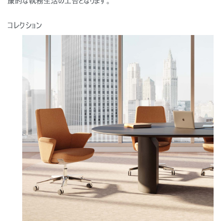
康的な執務生活の土台となります。
コレクション
Close
サインイン
アカウント作成
Dialo
Box
登録
あなたの場所を選択してください
リファレンスコード
サインイン
SIGN IN WITH SSO
入力
パスワードを忘れた
Select