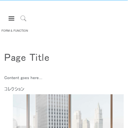
Open
Navigation
Click
Menu
to
FORM & FUNCTION
サインインまたは登録
Search
プロダクト
Page Title
エルゴノミクス
リソース
当社について
Content goes here....
お問い合わせ先
コレクション
Partners
サポート
ショールームを探す