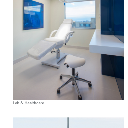
Close
サインイン
アカウント作成
Dialo
Box
登録
Lab & Healthcare
あなたの場所を選択してください
リファレンスコード
サインイン