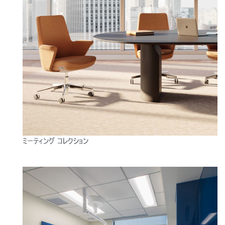
地域を変更
Opens
Opens
Opens
Opens
Opens
Opens
Opens
to
to
to
to
to
to
to
Facebook
Twitter
Linkedin
Instagram
Humanscale
Pinterest
YouTube
Blog
ミーティング コレクション