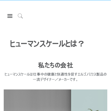
Open
Navigation
Click
Menu
to
サインインまたは登録
Search
プロダクト
ヒューマンスケールとは？
エルゴノミクス
リソース
私たちの会社
当社について
ヒューマンスケールは仕事中の健康と快適性を促すエルゴノミクス製品の
お問い合わせ先
一流デザイナー／メーカーです。
Partners
サポート
ショールームを探す