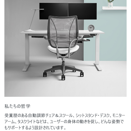
地域を変更
Opens
Opens
Opens
Opens
Opens
Opens
Opens
to
to
to
to
to
to
to
Facebook
Twitter
Linkedin
Instagram
Humanscale
Pinterest
YouTube
Blog
私たちの哲学
受賞歴のある自動調節チェア＆スツール、シットスタンド・デスク、モニター
アーム、タスクライトなどは、ユーザーの身体の動きを促し、どんな姿勢で
もサポートするよう設計されています。