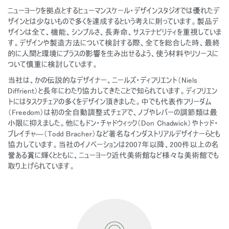
ニューヨークを拠点とするヒューマンスケール・デザインスタジオでは優れたデ
ザインとは少ないもので多くを達成するという考えに則っています。製品デ
ザインは全て、機能、シンプルさ、長寿命、サステナビリティを重視していま
す。デザインや製造方法について検討する際、全てを総合した時、最終
的に人間と環境にプラスの影響を生み出せるよう、使う材料やリソースに
ついて慎重に検討しています。
当社は、かの伝説的なデザイナー、ニールズ・ディフリエント（Niels
Diffrient）と長年にわたり協力してきたことで知られています。ディフリエン
トにはタスクチェアの多くをデザイン頂きました。中でも代表作フリーダム
（Freedom）は初の全自動調整式チェアで、ノブやレバーの調節類は最
小限に抑えました。他にもドン・チャドウィック（Don Chadwick）やトッド・
ブレイチャ―（Todd Bracher）など著名なインダストリアルデザイナーらとも
協力しています。当社のイノベーションは2007年以降、200件以上の名
誉ある賞に輝くとともに、ニューヨーク近代美術館など様々な美術館でも
取り上げられています。