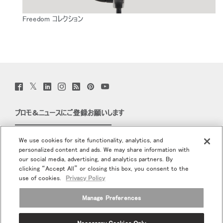
Freedom コレクション
Twitter
Facebook
LinkedIn
Instagram
Humanscale
Pinterst
YouTube
(opens
(opens
(opens
(opens
Blog
(opens
(opens
new
new
new
new
(opens
new
new
window)
window)
window)
window)
new
window)
window)
プロモ＆ニュースにご登録お願いします
window)
Eメールで登録
We use cookies for site functionality, analytics, and
personalized content and ads. We may share information with
当社について
our social media, advertising, and analytics partners. By
clicking “Accept All” or closing this box, you consent to the
エルゴノミクス
use of cookies.
Privacy Policy
Manage Preferences
リソース