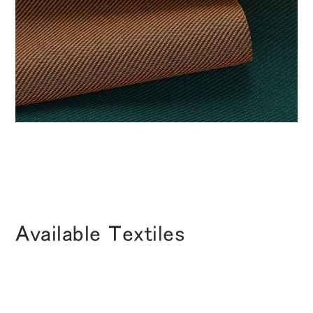
地域を変更
Opens
Opens
Opens
Opens
Opens
Opens
Opens
to
to
to
to
to
to
to
Facebook
Twitter
Linkedin
Instagram
Humanscale
Pinterest
YouTube
Blog
Available Textiles