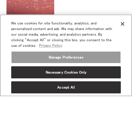
We use cookies for site functionality, analytics, and
コーテッド/パフォーマンス
personalized content and ads. We may share information with
our social media, advertising, and analytics partners. By
clicking “Accept All” or closing this box, you consent to the
use of cookies.
Privacy Policy
Manage Preferences
Necessary Cookies Only
Twitter
Facebook
LinkedIn
Instagram
Humanscale
Pinterst
YouTube
(opens
(opens
(opens
(opens
Blog
(opens
(opens
new
Accept All
new
new
new
(opens
new
new
window)
window)
window)
window)
new
window)
window)
プロモ＆ニュースにご登録お願いします
window)
Eメールで登録
当社について