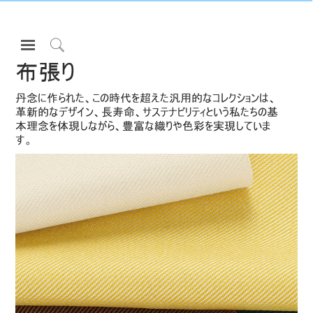
Open
Navigation
Click
布張り
Menu
to
サインインまたは登録
Search
丹念に作られた、この時代を超えた汎用的なコレクションは、
革新的なデザイン、長寿命、サステナビリティという私たちの基
プロダクト
本理念を体現しながら、豊富な織りや色彩を実現していま
す。
エルゴノミクス
リソース
当社について
お問い合わせ先
Partners
サポート
ショールームを探す