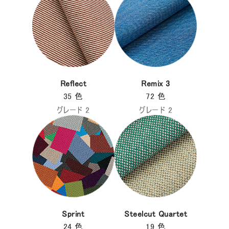
Close
サインイン
アカウント作成
Dialo
Box
登録
あなたの場所を選択してください
Reflect
Remix 3
リファレンスコード
サインイン
35 色
72 色
グレード 2
グレード 2
SIGN IN WITH SSO
入力
パスワードを忘れた
Select
Region
Sprint
Steelcut Quartet
24 色
19 色