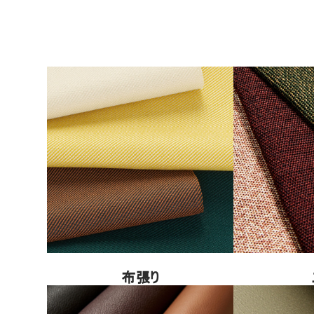
パスワ
Sel
Reg
布張り