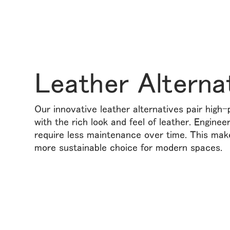
ケーブルホルダー
エルゴノミクスツール
LAB & HEALTHCARE
Leather Alterna
Our innovative leather alternatives pair high
with the rich look and feel of leather. Enginee
require less maintenance over time. This mak
more sustainable choice for modern spaces.