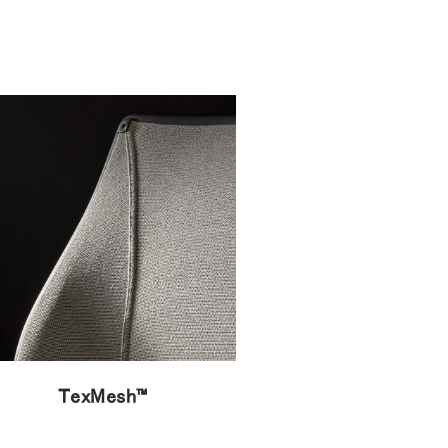
TexMesh™