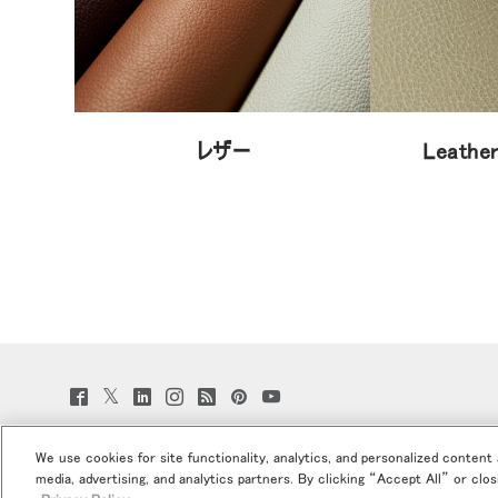
レザー
Leather
Twitter
Facebook
LinkedIn
Instagram
Humanscale
Pinterst
YouTube
(opens
(opens
(opens
(opens
Blog
(opens
(opens
new
new
new
new
(opens
new
new
window)
window)
window)
window)
new
window)
window)
We use cookies for site functionality, analytics, and personalized content
window)
media, advertising, and analytics partners. By clicking “Accept All” or clo
当社について