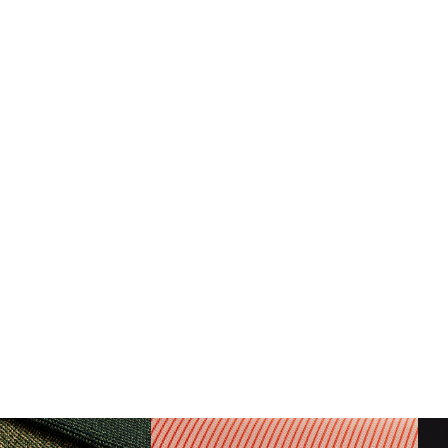
リファレンスコード
サインイン
IN WITH SSO
入力
ードを忘れた
ect
ion