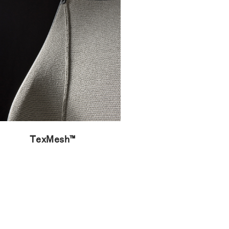
TexMesh™