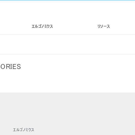
エルゴノミクス
リソース
ORIES
あなたの場所を選択してください
イン
アカウント作成
登録
エルゴノミクス