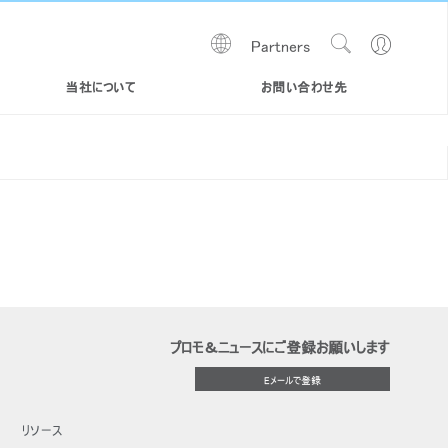
Show
Go
Partners
Regions
Search
to
Site
Profile
当社について
お問い合わせ先
プロモ＆ニュースにご登録お願いします
Close
Dialog
Eメールで登録
Box
リソース