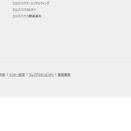
エルゴノミクス・コンサルティング
エルゴノミクスとは？
エルゴノミクス関連資料
リファレンスコード
サインイン
IN WITH SSO
入力
ードを忘れた
ect
ion
方針
ウェブアクセシビリティ
登録解除
クッキー設定
|
|
|