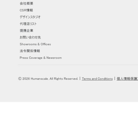
ケーブルホルダー
会社概要
CSR情報
エルゴノミクスツール
デザインスタジオ
代理店リスト
LAB & HEALTHCARE
提携企業
お問い合わせ先
Showrooms & Offices
SIGN 
法令関係情報
Press Coverage & Newsroom
パスワ
Sel
Reg
Ⓒ 2026 Humanscale. All Rights Reserved.
Terms and Conditions
個人情報保護
|
|