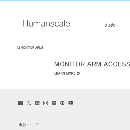
プロダクト
エルゴノミクスチェア・スツール
デザイナーツールキット
会社概要
All MONITOR ARMS
スタンディングデスク/ シットスタンド
ダウンロードライブラリー
CSR情報
MONITOR ARM ACCESS
モニターアームと統合されたドッキングステーション
見て、聞いて、知る（メディアライブラリー）
デザインスタジオ
LEARN MORE
キーボードシステム
PRICING GUIDES
ニュースルーム
LEDライト
代理店リスト
Twitter
Facebook
LinkedIn
Instagram
Humanscale
Pinterst
YouTube
(opens
(opens
(opens
(opens
Blog
(opens
(opens
サイン
セパレーションパネル
提携企業
new
new
new
new
(opens
new
new
window)
window)
window)
window)
new
window)
window)
window)
テクノロジーツール
GOVERNMENT & EDUCATION
当社について