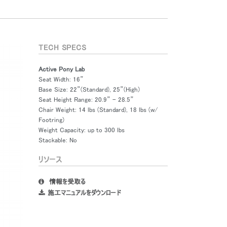
TECH SPECS
Active Pony Lab
Seat Width: 16”
Base Size: 22”(Standard), 25”(High)
Seat Height Range: 20.9” – 28.5”
Chair Weight: 14 lbs (Standard), 18 lbs (w/
Footring)
Weight Capacity: up to 300 lbs
Stackable: No
リソース
情報を受取る
施工マニュアルをダウンロード