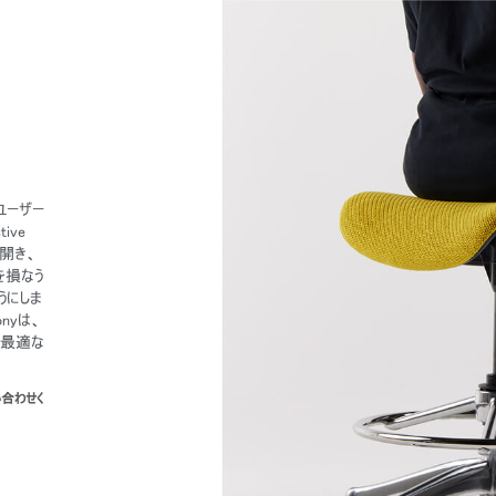
はユーザー
ive
あなたの場所を選択してください
開き、
を損なう
うにしま
nyは、
イン
アカウント作成
に最適な
い合わせく
登録