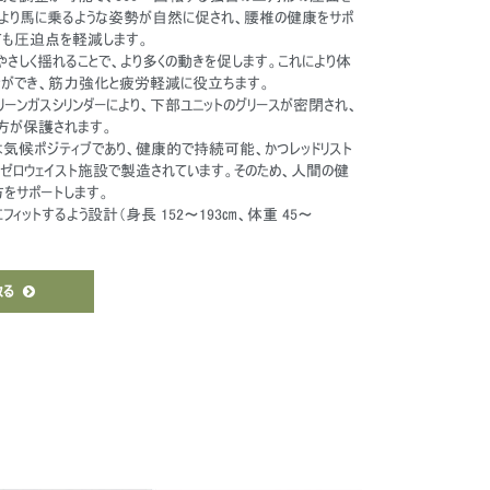
により馬に乗るような姿勢が自然に促され、腰椎の健康をサポ
ても圧迫点を軽減します。
やさしく揺れることで、より多くの動きを促します。これにより体
とができ、筋力強化と疲労軽減に役立ちます。
リーンガスシリンダーにより、下部ユニットのグリースが密閉され、
両方が保護されます。
y Labは気候ポジティブであり、健康的で持続可能、かつレッドリスト
ゼロウェイスト施設で製造されています。そのため、人間の健
をサポートします。
%にフィットするよう設計（身長 152～193㎝、体重 45～
取る