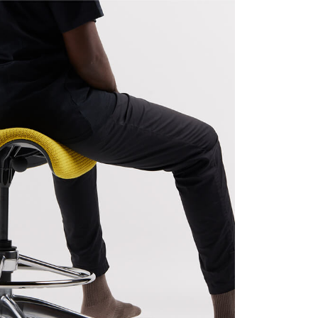
Close
Dialog
Box