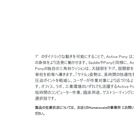
7°のダイナミックな動きを可能にすることで、Active Pony 
の身体をより活発に働かせます。SaddleやPonyと同様に、Act
Ponyの独自の三角形クッションは、大腿部を下げ、股関節を
脊柱を前弯へ導きます。「サドル」姿勢は、長時間の快適性
圧迫ポイントを軽減し、ユーザーが作業対象により近づけるよ
す。オフィス、ラボ、工業環境のいずれでも活躍するActive Po
サイン
短時間のコンピューター作業、臨床用途、ゲストシーティング
選択肢です。
製品の在庫状況については、 お近くのHumanscaleの事業所 にお問
ださい。