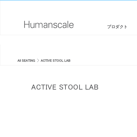
プロダクト
エルゴノミクスチェア・スツール
デザイナーツールキット
会社概要
スタンディングデスク/ シットスタンド
ダウンロードライブラリー
CSR情報
All SEATING
ACTIVE STOOL LAB
モニターアームと統合されたドッキングステーション
見て、聞いて、知る（メディアライブラリー）
デザインスタジオ
ACTIVE STOOL LAB
キーボードシステム
PRICING GUIDES
ニュースルーム
LEDライト
代理店リスト
セパレーションパネル
提携企業
テクノロジーツール
GOVERNMENT & EDUCATION