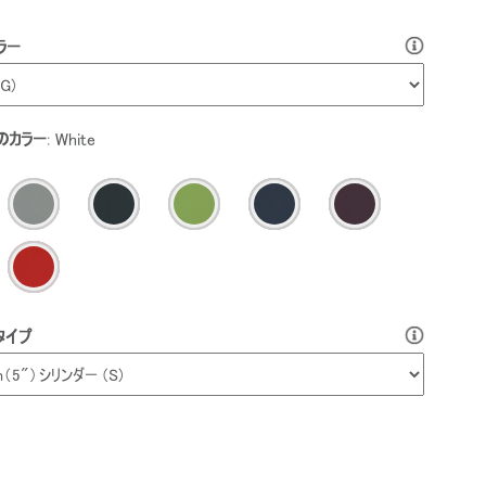
ラー
のカラー
:
White
タイプ