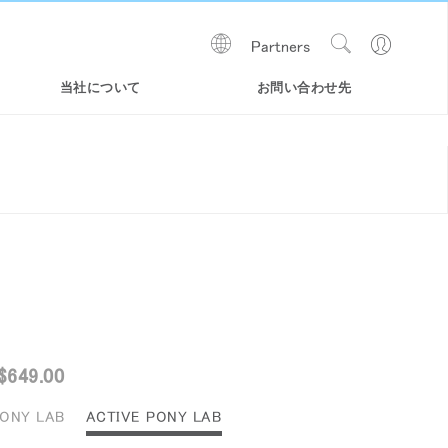
Show
Go
Partners
Regions
Search
to
Site
Profile
当社について
お問い合わせ先
$649.00
ONY LAB
ACTIVE PONY LAB