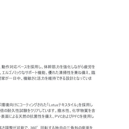
 Labは、動作対応ベースを採用し、体幹筋力を強化しながら疲労を
、エルゴノミックなサポート機能、優れた清掃性を兼ね備え、臨
家が一日中、機敏さと活力を維持できる設計となっていま
ボ環境向けにコーティングされた「Lotusテキスタイル」を採用し
5倍の耐久性試験をクリアしています。撥水性、化学物質を含
ー表面による天然の抗菌性を備え、PVCおよびPFCを使用し
ルは高さ調整が可能で、360°回転する独自の三角形の座面を