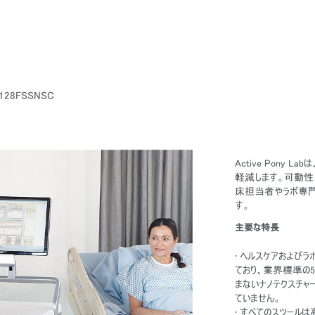
128FSSNSC
Active Pony
軽減します。可動性
床担当者やラボ専門
す。
主要な特長
• ヘルスケアおよびラ
ており、業界標準の
まないナノテクスチャ
ていません。
• すべてのスツー