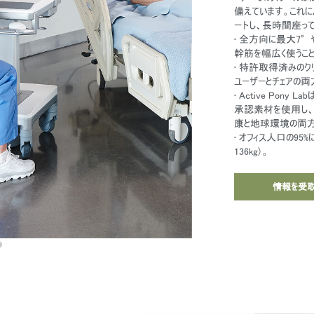
備えています。これ
ートし、長時間座っ
• 全方向に最大7°
幹筋を幅広く使うこ
• 特許取得済みのク
ユーザーとチェアの
• Active Pon
承認素材を使用し、
康と地球環境の両方
• オフィス人口の95
136kg）。
情報を受