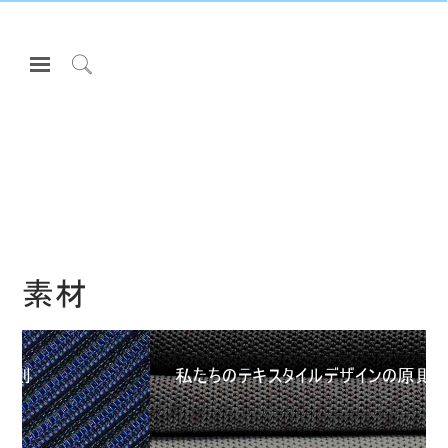
Open
Navigation
Click
Menu
to
サインインまたは登録
Search
プロダクト
エルゴノミクス
リソース
当社について
素材
お問い合わせ先
Partners
私たちのテキスタイルデザインの原則
サポート
ショールームを探す