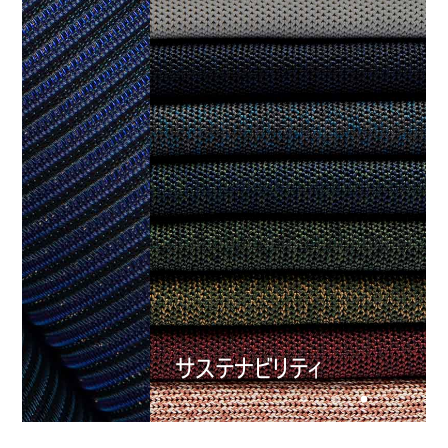
地域を変更
Opens
Opens
Opens
Opens
Opens
Opens
Opens
to
to
to
to
to
to
to
Facebook
Twitter
Linkedin
Instagram
Humanscale
Pinterest
YouTube
Blog
サステナビリティ