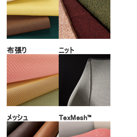
布張り
ニット
メッシュ
TexMesh™