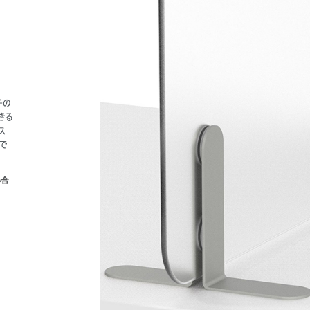
子の
きる
ス
で
い合