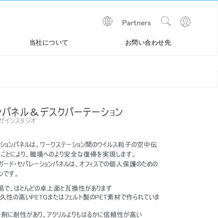
Show
Go
Partners
Regions
Search
to
Site
Profile
当社について
お問い合わせ先
ンパネル＆デスクパーテーション
デザインスタジオ
ーションパネルは、ワークステーション間のウイルス粒子の空中伝
ることにより、職場へのより安全な復帰を実現します。
ウェルガード・セパレーションパネルは、オフィスでの個人保護のための
ンです。
易で、ほとんどの卓上面と互換性があります
性の高いPETGまたはフェルト製のPET素材で作られていま
剤に耐性があり、アクリルよりもはるかに信頼性が高い