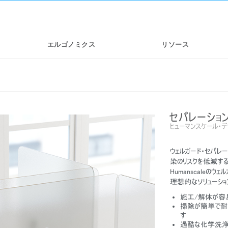
エルゴノミクス
リソース
セパレーショ
ヒューマンスケール・
ウェルガード・セパレ
染のリスクを低減す
Humanscaleの
理想的なソリューショ
施工/解体が容
掃除が簡単で耐久
す
過酷な化学洗浄