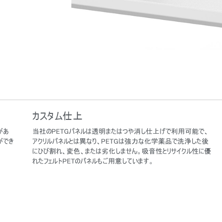
あなたの場所を選択してください
イン
アカウント作成
カスタム仕上
登録
があ
当社のPETGパネルは透明またはつや消し仕上げで利用可能で、
ができ
アクリルパネルとは異なり、PETGは強力な化学薬品で洗浄した後
にひび割れ、変色、または劣化しません。吸音性とリサイクル性に優
れたフェルトPETのパネルもご用意しています。
リファレンスコード
サインイン
IN WITH SSO
入力