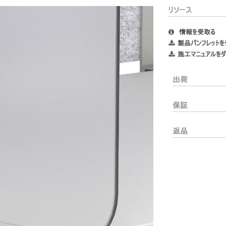
ードを忘れた
リソース
ect
ion
情報を受取る
製品パンフレットを
施工マニュアルをダ
出荷
保証
返品