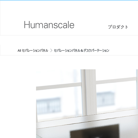
プロダクト
エルゴノミクスチェア・スツール
デザイナーツールキット
会社概要
All セパレーションパネル
セパレーションパネル＆デスクパーテーション
スタンディングデスク/ シットスタンド
ダウンロードライブラリー
CSR情報
モニターアームと統合されたドッキングステーション
見て、聞いて、知る（メディアライブラリー）
デザインスタジオ
キーボードシステム
PRICING GUIDES
ニュースルーム
LEDライト
代理店リスト
セパレーションパネル
提携企業
セパレーションパネル＆デスクパーテ
ーション
テクノロジーツール
GOVERNMENT & EDUCATION