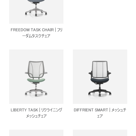
FREEDOM TASK CHAIR | フリ
Close
ーダムタスクチェア
サインイン
アカウント作成
Dialo
Box
登録
あなたの場所を選択してください
リファレンスコード
サインイン
SIGN IN WITH SSO
入力
LIBERTY TASK | リクライニング
DIFFRIENT SMART | メッシュチ
パスワードを忘れた
メッシュチェア
ェア
Select
Region