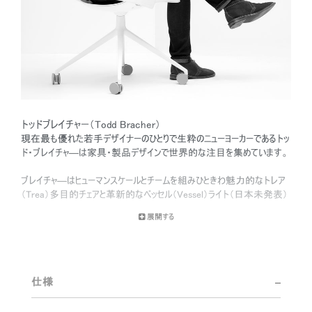
トッドブレイチャー（Todd Bracher）
現在最も優れた若手デザイナーのひとりで生粋のニューヨーカーであるトッ
ド・ブレイチャ―は家具・製品デザインで世界的な注目を集めています。
ブレイチャ―はヒューマンスケールとチームを組みひときわ魅力的なトレア
（Trea）多目的チェアと革新的なベッセル（Vessel）ライト（日本未発表）
を生み出しました。トレアは人間の身体が自然に行うリクライニングの動
展開する
作を模倣し手で調整する必要を無くしました。
プラット・インスティテュート（Pratt Institute ）を卒業したブレイチャ―はフ
ルブライトのデザイン・フェローシップを受給した後コペンハーゲンにあるデン
マークデザインスクール（Danmarks Designskole）でインテリアおよび家具
仕様
デザインの美術学修士号（MFA）を取得しています。2008年にはニューヨ
ーク国際現代家具見本市（New York’s International Contemporary