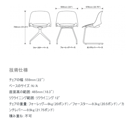
Furniture Fair）において年間最優秀新人デザイナー賞（New Designer
of the Year）に指名されました。ボーリグの年間最優秀国際デザイナー
賞（Bolig’s International Designer of the Year Award）に2度ノミネー
トされています。グローバルな経験も積んでおり英国ではトム・ディクソンの
デザインスタジオ（Tom Dixon's Design Studio）を率いフランスのデザイン
スクールl'ESADではデザイン学教授（Professor of Design）を務めスカン
ジナビアの高級ブランドジョージジェンセン（Georg Jensen）にはクリエーテ
ィブ・ディレクターとして務めました。
海外で10年間を過ごし、2007年にニューヨークに戻ったブレイチャ―はブ
ルックリンでトッド・ブレイチャ―・スタジオ（Todd Bracher Studio）を開業
しました。
技術仕様
チェアの幅：559mm（22"）
ベースのサイズ：N/A
座面高の範囲：465mm（18.3"）
リクライニング範囲：リクライニング 12°
チェアの重量：フォーレッグ―9kg（20ポンド）／フォースター―9.3kg（20.5ポンド）／カ
ンチレバー―9.9kg（21.75ポンド）
積み重ね：不可