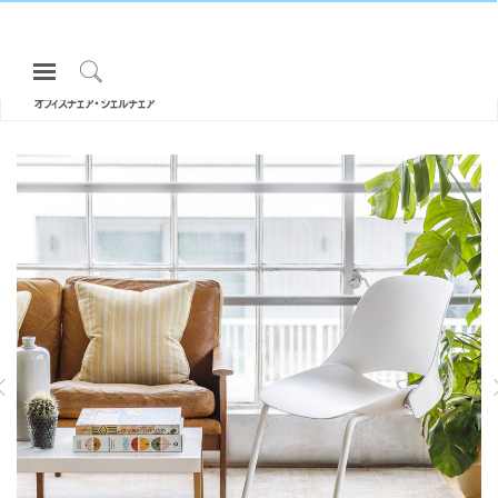
Open
All エルゴノミクスチェア・スツール
Navigation
TREA |
Click
オフィスチェア・シェルチェア
Menu
to
サインインまたは登録
Search
SK
プロダクト
エルゴノミクス
リソース
当社について
LIBERTY TASK | リクライニングメッ
DIFFRIENT SMART | メッシュチェア
シュチェア
お問い合わせ先
Partners
サポート
ショールームを探す