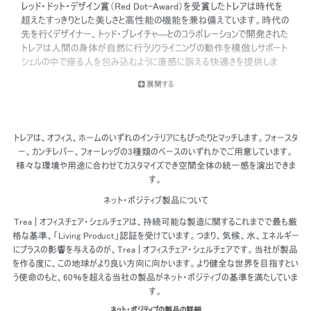
レッド・ドット・デザイン賞（Red Dot-Award）を受賞したトレアは時代を
超えたすっきりとした美しさと高性能の機能を兼ね備えています。時代の
先を行くデザイナー、トッド・ブレイチャ―とのコラボレーションで開発された
トレアは人間の身体が自然に行うリクライニングの動作を模倣しサポート
シェルの中で座る人を包み込むように直感に訴える快適さを提供しま
す。
展開する
トレアは、オフィス、ホームのいずれのインテリアにもぴったりとマッチします。フォースタ
ー、カンチレバー、フォーレッグの3種類のベースのいずれかでご用意しています。
様々な環境や用途に合わせてカスタマイズでき空間全体の統一感を演出できま
す。
ネット・ポジティブ製品について
Trea | オフィスチェア・シェルチェアは、持続可能な製造に関するこれまでで最も厳
格な基準、「Living Product」認証を受けています。つまり、気候、水、エネルギー
にプラスの影響を与えるのが、Trea | オフィスチェア・シェルチェアです。当社が製品
を作る度に、この地球がより良い方向に向かいます。より健全な世界を目指すとい
う使命のもと、60％を超える当社の製品がネット・ポジティブの基準を満たしていま
す。
ネット・ポジティブの製品の詳細