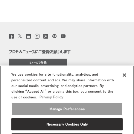
Twitter
Facebook
LinkedIn
Instagram
Humanscale
Pinterst
YouTube
(opens
(opens
(opens
(opens
Blog
(opens
(opens
new
new
new
new
(opens
new
new
window)
window)
window)
window)
new
window)
window)
プロモ＆ニュースにご登録お願いします
window)
Eメールで登録
We use cookies for site functionality, analytics, and
当社について
personalized content and ads. We may share information with
our social media, advertising, and analytics partners. By
エルゴノミクス
clicking “Accept All” or closing this box, you consent to the
use of cookies.
Privacy Policy
リソース
Manage Preferences
Necessary Cookies Only
Terms and Conditions
個人情報保護方針
登録解除
Ⓒ 2026 Humanscale. All Rights Reserved.