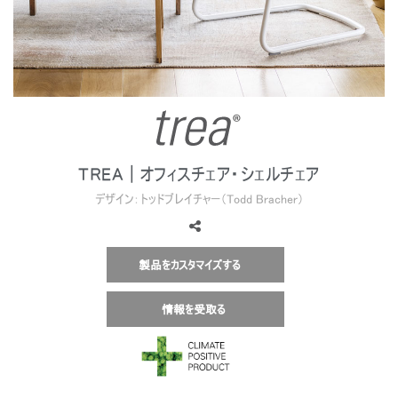
地域を変更
Opens
Opens
Opens
Opens
Opens
Opens
Opens
to
to
to
to
to
to
to
Facebook
Twitter
Linkedin
Instagram
Humanscale
Pinterest
YouTube
Blog
TREA | オフィスチェア・シェルチェア
デザイン：トッドブレイチャー（Todd Bracher）
製品をカスタマイズする
情報を受取る