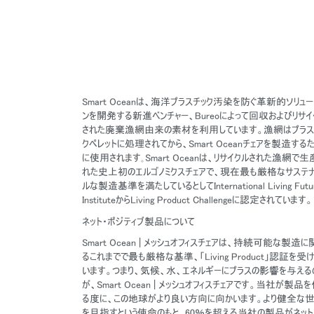
Smart Oceanは、海洋プラスチック汚染を防ぐ革新的ソリュー
ンを開発する新進ベンチャー、Bureoによって回収およびリサイ
された廃棄漁網由来の素材を利用しています。漁網はプラス
クペレットに処理されてから、Smart Oceanチェアを製造する
に使用されます｡Smart Oceanは、リサイクルされた漁網で生
れた史上初のエルゴノミクスチェアで、現在最も厳格なサステ
ルな製造基準を満たしているとしてInternational Living Futu
InstituteからLiving Product Challengeに認定されています。
ネット・ポジティブ製品について
Smart Ocean | メッシュオフィスチェアは、持続可能な製造に
るこれまでで最も厳格な基準、「Living Product」認証を受
います。つまり、気候、水、エネルギーにプラスの影響を与える
が、Smart Ocean | メッシュオフィスチェアです。当社が製品
る度に、この地球がより良い方向に向かいます。より健全な
を目指すという使命のもと、60％を超える当社の製品がネット