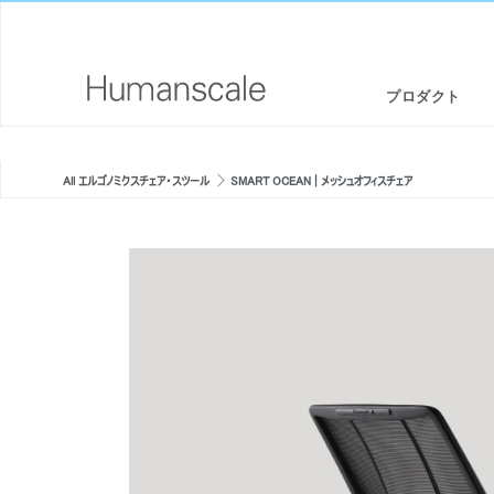
プロダクト
エルゴノミクスチェア・スツール
デザイナーツールキット
会社概要
All エルゴノミクスチェア・スツール
SMART OCEAN | メッシュオフィスチェア
スタンディングデスク/ シットスタンド
ダウンロードライブラリー
CSR情報
 TASK
モニターアームと統合されたドッキングステーション
見て、聞いて、知る（メディアライブラリー）
デザインスタジオ
キーボードシステム
PRICING GUIDES
ニュースルーム
LEDライト
代理店リスト
LIBERTY TASK | リクライニングメ
DIFFRIENT SMART | メッシュ
セパレーションパネル
提携企業
ッシュチェア
ア
テクノロジーツール
GOVERNMENT & EDUCATION