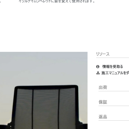
。
イクルナイロンペレットに姿を変えて使用されます。
リソース
あなたの場所を選択してください
情報を受取る
施工マニュアルをダ
出荷
イン
アカウント作成
保証
登録
返品