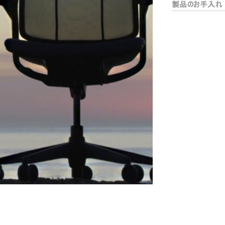
製品のお手入れ
リファレンスコード
サインイン
IN WITH SSO
入力
ードを忘れた
ect
ion