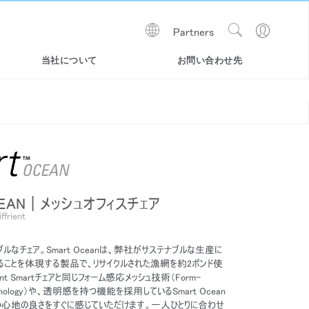
Show
Go
Partners
Regions
Search
to
Site
Profile
当社について
お問い合わせ先
EAN | メッシュオフィスチェア
ffrient
ルなチェア。Smart Oceanは、弊社がサステナブルな生産に
WORLD LM TASK チェア
LIBERTY OCEAN | 海洋プラスチ
SMART
ることを体現する製品で、リサイクルされた漁網を約2ポンド使
ックリサイクルチェア
ient Smartチェアと同じフォーム感応メッシュ技術（Form-
Technology）や、透明感を持つ機能を採用しているSmart Ocean
い心地の良さをすぐに感じていただけます。一人ひとりに合わせ