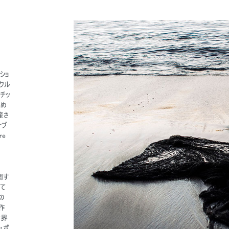
ショ
クル
チッ
ため
産さ
ナブ
re
関す
けて
の
を作
世界
・ポ