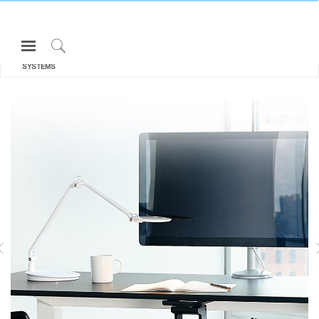
Open
All キーボードシステム
Navigation
KEYBOARD
Click
SYSTEMS
Menu
to
サインインまたは登録
Search
プロダクト
エルゴノミクス
リソース
当社について
KEYBOARD SYSTEMS
お問い合わせ先
Partners
サポート
ショールームを探す