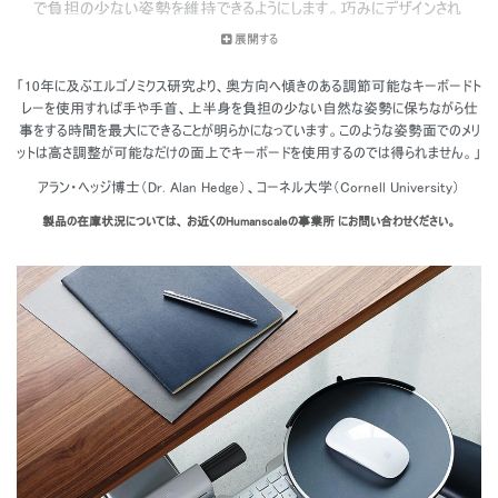
で負担の少ない姿勢を維持できるようにします。巧みにデザインされ
たキーボードトレーは、ユーザーを手根管症候群、首・背中の痛
展開する
み、その他筋骨格系の問題から守ります。ヒューマンスケールは
1999年以来、アンダーデスク・キーボードシステムを製造する代表的
「10年に及ぶエルゴノミクス研究より、奥方向へ傾きのある調節可能なキーボードト
なメーカーです。現在は他のメーカー全てを合わせたよりも多くのキ
レーを使用すれば手や手首、上半身を負担の少ない自然な姿勢に保ちながら仕
ーボードシステムを販売しています。
事をする時間を最大にできることが明らかになっています。このような姿勢面でのメリ
ットは高さ調整が可能なだけの面上でキーボードを使用するのでは得られません。」
アラン・ヘッジ博士（Dr. Alan Hedge）、コーネル大学（Cornell University）
製品の在庫状況については、 お近くのHumanscaleの事業所 にお問い合わせください。