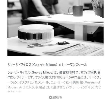
Close
ジョージ・マイロス（George Mileos） x ヒューマンスケール
サインイン
アカウント作成
Dialo
ジョージ・マイロス（George Mileos）は、受賞歴を持つ、オフィス家具専
Box
門のデザイナーです。オフィス環境向けのジョージの作品には、ワークステ
ーション、タスクチェア＆スツール、ニューヨーク近代美術館（Museum of
登録
あなたの場所を選択してください
Modern Art）の永久収蔵品として選ばれたディクテーティングマシンなど
があります。
展開する
リファレンスコード
ジョージは、ヒューマンスケールと協力し、エルゴノミクスに基づく一連のキー
サインイン
ボードシステムを開発しました。デザイン賞に輝いたこれらのキーボードシ