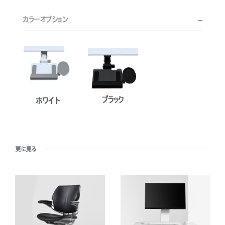
ステムは、手首の疲労を軽減し、現代のどんなワークプレイスでも生産
SIGN IN WITH SSO
性を高め、健康を促進します。
カラーオプション
入力
パスワードを忘れた
Select
Region
ブラック
ホワイト
更に見る