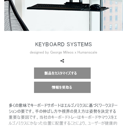
地域を変更
Opens
Opens
Opens
Opens
Opens
Opens
Opens
to
to
to
to
to
to
to
Facebook
Twitter
Linkedin
Instagram
Humanscale
Pinterest
YouTube
Blog
KEYBOARD SYSTEMS
designed by George Mileos x Humanscale
製品をカスタマイズする
情報を受取る
多くの意味でキーボードサポートはエルゴノミクスに基づくワークステー
ションの要です。手の伸ばし方や視界の見え方は姿勢を決定する
重要な要因です。当社のキーボードトレーはキーボードやマウスをエ
ルゴノミクスにかなった位置に配置することにより、ユーザーが健康的