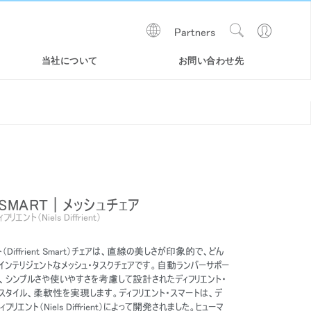
Show
Go
Partners
Regions
Search
to
Site
Profile
当社について
お問い合わせ先
 SMART | メッシュチェア
エント（Niels Diffrient）
（Diffrient Smart）チェアは、直線の美しさが印象的で、どん
WORLD LM TASK チェア
LIBERTY OCEAN | 海洋プラスチ
SMART
インテリジェントなメッシュ・タスクチェアです。自動ランバーサポー
ックリサイクルチェア
、シンプルさや使いやすさを考慮して設計されたディフリエント・
スタイル、柔軟性を実現します。ディフリエント・スマートは、デ
リエント（Niels Diffrient）によって開発されました。ヒューマ