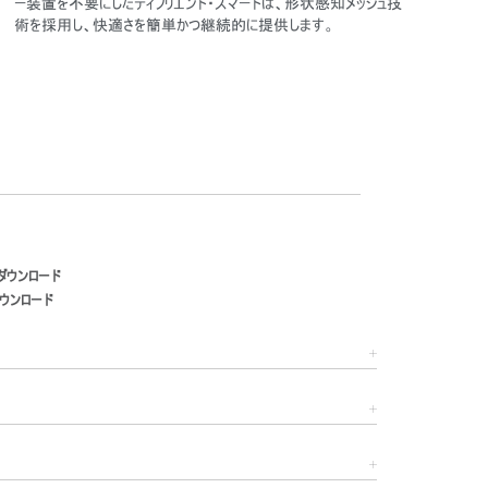
ー装置を不要にしたディフリエント・スマートは、形状感知メッシュ技
術を採用し、快適さを簡単かつ継続的に提供します。
ダウンロード
ウンロード
Close
Dialog
Box