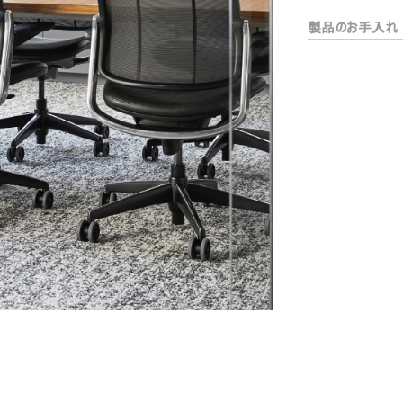
リファレンスコード
製品のお手入れ
サインイン
IN WITH SSO
入力
ードを忘れた
ect
ion