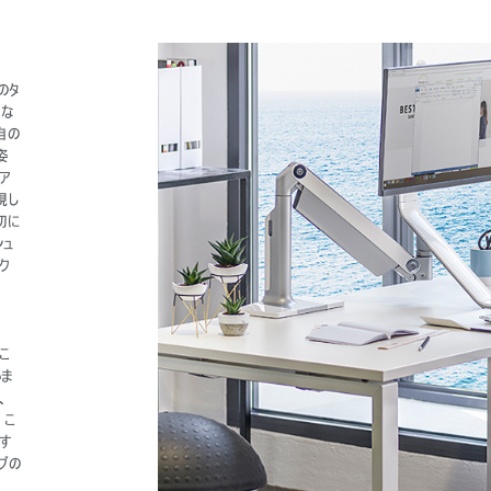
ュのタ
的な
自の
姿
ア
現し
切に
シュ
ク
るこ
いま
、
、こ
す
ブの