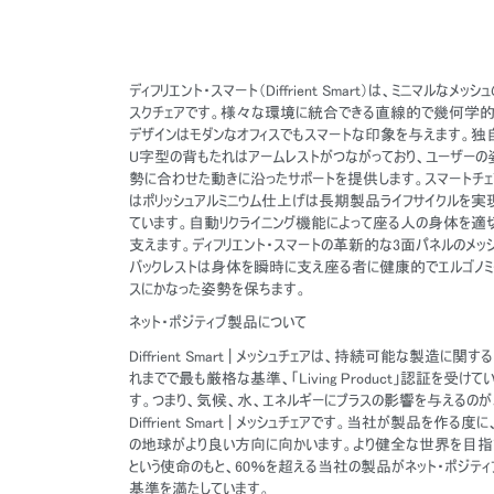
ディフリエント・スマート（Diffrient Smart）は、ミニマルなメッシ
スクチェアです。様々な環境に統合できる直線的で幾何学
デザインはモダンなオフィスでもスマートな印象を与えます。独
U字型の背もたれはアームレストがつながっており、ユーザーの
勢に合わせた動きに沿ったサポートを提供します。スマートチェ
はポリッシュアルミニウム仕上げは長期製品ライフサイクルを実
ています。自動リクライニング機能によって座る人の身体を適
支えます。ディフリエント・スマートの革新的な3面パネルのメッ
バックレストは身体を瞬時に支え座る者に健康的でエルゴノミ
スにかなった姿勢を保ちます。
ネット・ポジティブ製品について
Diffrient Smart | メッシュチェアは、持続可能な製造に関す
れまでで最も厳格な基準、「Living Product」認証を受けて
す。つまり、気候、水、エネルギーにプラスの影響を与えるのが
Diffrient Smart | メッシュチェアです。当社が製品を作る度に
の地球がより良い方向に向かいます。より健全な世界を目指
という使命のもと、60％を超える当社の製品がネット・ポジティ
基準を満たしています。