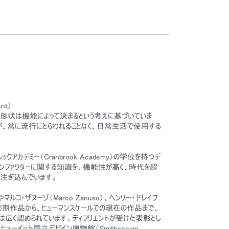
nt）
は、形状は機能によって決まるという考えに基づいていま
、常に流行にとらわれることなく、日常生活で使用する
アカデミー（Cranbrook Academy）の学位を持つデ
マンファクターに関する知識を、機能性が高く、時代を超
に注ぎ込んでいます。
）やマルコ・ザヌーゾ（Marco Zanuso）、ヘンリー・ドレイフ
協力した初期作品から、ヒューマンスケールでの現在の作品まで、
は広く認められています。ディフリエントが受けた表彰とし
ューイット国立デザイン博物館（Smithsonian