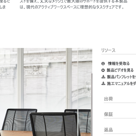
座るだ
ストを備え、丈夫なメッシュで最大限のサポートを提供する本製品
しま
は、現代のアクティブワークスペースに理想的なタスクチェアです。
リソース
情報を受取る
あなたの場所を選択してください
製品ビデオを見る
製品パンフレットを
施工マニュアルをダ
イン
アカウント作成
出荷
登録
保証
返品