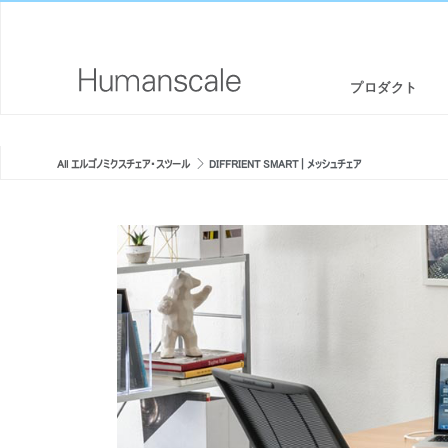
プロダクト
エルゴノミクスチェア・スツール
デザイナーツールキット
会社概要
All エルゴノミクスチェア・スツール
DIFFRIENT SMART | メッシュチェア
スタンディングデスク/ シットスタンド
ダウンロードライブラリー
CSR情報
 TASK
モニターアームと統合されたドッキングステーション
見て、聞いて、知る（メディアライブラリー）
デザインスタジオ
キーボードシステム
PRICING GUIDES
ニュースルーム
LEDライト
代理店リスト
LIBERTY TASK | リクライニングメ
DIFFRIENT SMART | メッシュ
セパレーションパネル
提携企業
ッシュチェア
ア
テクノロジーツール
GOVERNMENT & EDUCATION