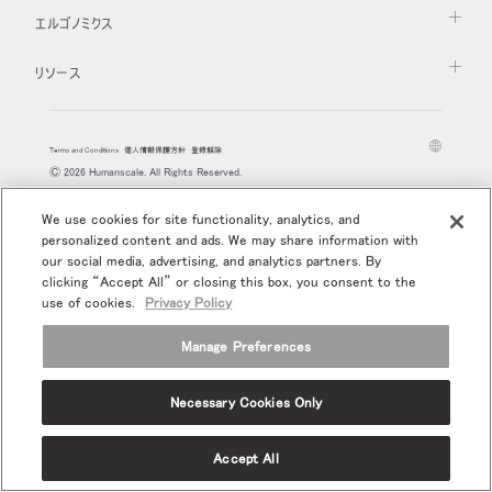
地域を変更
リファレンスコード
サインイン
エルゴノミクス
Opens
Opens
Opens
Opens
Opens
Opens
Opens
リソース
SIGN IN WITH SSO
to
to
to
to
to
to
to
Facebook
Twitter
Linkedin
Instagram
Humanscale
Pinterest
YouTube
Blog
入力
パスワードを忘れた
Select
Terms and Conditions
個人情報保護方針
登録解除
Ⓒ 2026 Humanscale. All Rights Reserved.
Region
We use cookies for site functionality, analytics, and
personalized content and ads. We may share information with
our social media, advertising, and analytics partners. By
clicking “Accept All” or closing this box, you consent to the
use of cookies.
Privacy Policy
Manage Preferences
Necessary Cookies Only
Accept All