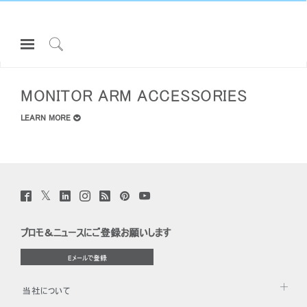
Open
Navigation
Click
All MONITOR ARMS
Menu
to
サインインまたは登録
Search
MONITOR ARM ACCESSORIES
プロダクト
LEARN MORE
エルゴノミクス
リソース
当社について
Twitter
Facebook
LinkedIn
Instagram
Humanscale
Pinterst
YouTube
(opens
(opens
(opens
(opens
Blog
(opens
(opens
お問い合わせ先
Close
new
new
new
new
(opens
new
new
window)
サインイン
アカウント作成
Dialo
window)
window)
window)
new
window)
window)
プロモ＆ニュースにご登録お願いします
window)
Box
Partners
登録
Eメールで登録
あなたの場所を選択してください
サポート
ショールームを探す
当社について