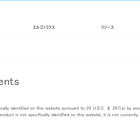
エルゴノミクス
リソース
ents
ally identified on this website pursuant to 35 U.S.C. § 287(a) by ass
roduct is not specifically identified on this website, it is not currentl