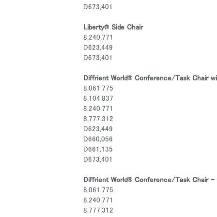
D673,401
Liberty
®
Side Chair
8,240,771
D623,449
D673,401
Diffrient World
®
Conference/Task Chair wi
8,061,775
8,104,837
8,240,771
8,777,312
D623,449
D660,056
D661,135
D673,401
Diffrient World
®
Conference/Task Chair - 
8,061,775
8,240,771
8,777,312