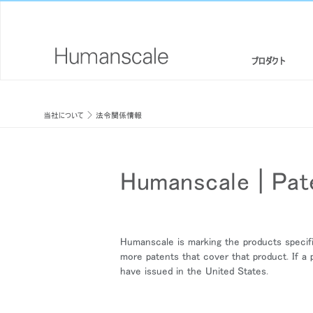
プロダクト
エルゴノミクスチェア・スツール
デザイナーツールキット
会社概要
当社について
法令関係情報
スタンディングデスク/ シットスタンド
ダウンロードライブラリー
CSR情報
モニターアームと統合されたドッキングステーション
見て、聞いて、知る（メディアライブラリー）
デザインスタジオ
Humanscale | Pat
キーボードシステム
PRICING GUIDES
ニュースルーム
LEDライト
代理店リスト
Humanscale is marking the products specific
more patents that cover that product. If a p
セパレーションパネル
提携企業
have issued in the United States.
テクノロジーツール
GOVERNMENT & EDUCATION