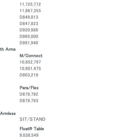
11,725,772
11,867,355
D849,013
D847,823
D920,986
D965,000
D991,940
th Arms
M/Connect
10,852,797
10,901,475
D803,219
Para/Flex
D879,792
D879,793
Armless
SIT/STAND
Float® Table
9,038,549