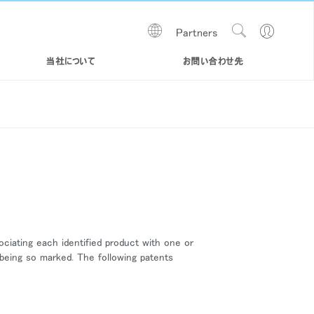
Show
Go
Partners
Regions
Search
to
Site
Profile
当社について
お問い合わせ先
ociating each identified product with one or
y being so marked. The following patents