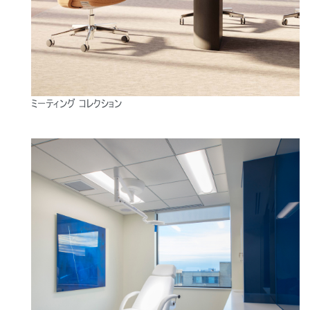
地域を変更
Opens
Opens
Opens
Opens
Opens
Opens
Opens
to
to
to
to
to
to
to
Facebook
Twitter
Linkedin
Instagram
Humanscale
Pinterest
YouTube
Blog
ミーティング コレクション