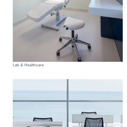
Close
Lab & Healthcare
サインイン
アカウント作成
Dialo
Box
登録
あなたの場所を選択してください
リファレンスコード
サインイン
SIGN IN WITH SSO