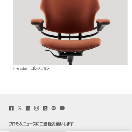
Freedom コレクション
Twitter
Facebook
LinkedIn
Instagram
Humanscale
Pinterst
YouTube
(opens
(opens
(opens
(opens
Blog
(opens
(opens
new
new
new
new
(opens
new
new
window)
window)
window)
window)
new
window)
window)
プロモ＆ニュースにご登録お願いします
window)