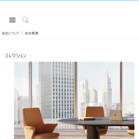
Open
Navigation
Click
Menu
to
当社について
会社概要
サインインまたは登録
Search
プロダクト
コレクション
エルゴノミクス
リソース
当社について
お問い合わせ先
Partners
サポート
ショールームを探す